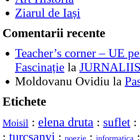
Ziarul de Iași
Comentarii recente
Teacher’s corner – UE pe 
Fascinație
la
JURNALII
Moldovanu Ovidiu
la
Pa
Etichete
elena druta
:
:
suflet
:
Moisil
turcsanyi
:
:
:
poezie
informatica