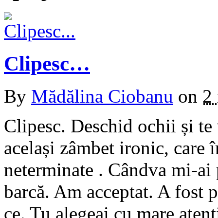
Clipesc…
By
Mădălina Ciobanu
on
2
Clipesc. Deschid ochii și te 
același zâmbet ironic, care 
neterminate . Cândva mi-ai
barcă. Am acceptat. A fost 
ce. Tu alegeai cu mare atenț