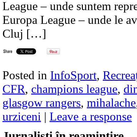
League – unde suntem reprez
Europa League – unde le a
Cluj […]
Posted in
InfoSport
,
Recreaț
CFR
,
champions league
,
di
glasgow rangers
,
mihalache
urziceni
|
Leave a response
Jurnalisti în reamintire…