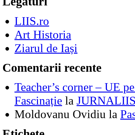
Legături
LIIS.ro
Art Historia
Ziarul de Iași
Comentarii recente
Teacher’s corner – UE pe 
Fascinație
la
JURNALII
Moldovanu Ovidiu
la
Pa
Etichete