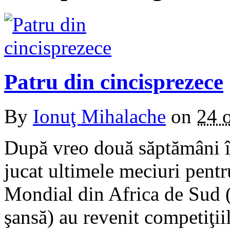
Patru din cincisprezece
By
Ionuţ Mihalache
on
24 
După vreo două săptămâni în
jucat ultimele meciuri pentr
Mondial din Africa de Sud 
şansă) au revenit competiţi