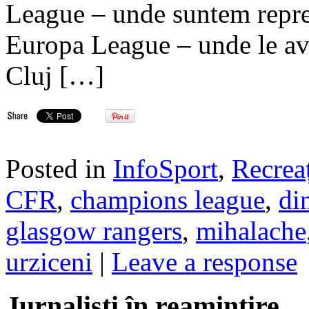
League – unde suntem reprez
Europa League – unde le a
Cluj […]
Posted in
InfoSport
,
Recreaț
CFR
,
champions league
,
di
glasgow rangers
,
mihalache
urziceni
|
Leave a response
Jurnalisti în reamintire…