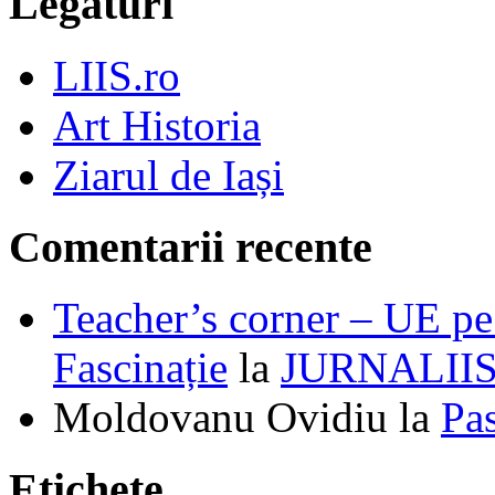
Legături
LIIS.ro
Art Historia
Ziarul de Iași
Comentarii recente
Teacher’s corner – UE pe 
Fascinație
la
JURNALII
Moldovanu Ovidiu
la
Pa
Etichete