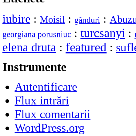
iubire
:
:
:
Abuzu
Moisil
gânduri
turcsanyi
:
:
georgiana porusniuc
elena druta
featured
:
:
sufl
Instrumente
Autentificare
Flux intrări
Flux comentarii
WordPress.org