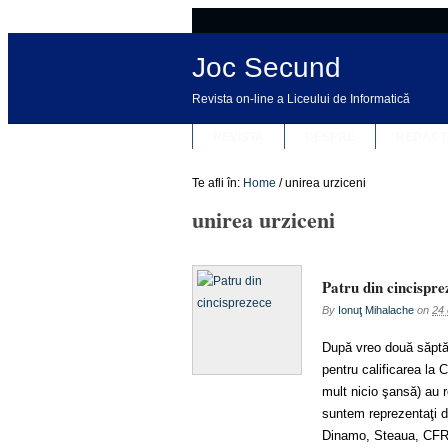
Joc Secund
Revista on-line a Liceului de Informatică
REVISTA
DESPRE
REDACȚ
Te afli în:
Home
/
unirea urziceni
unirea urziceni
Patru din cincispre
By
Ionuţ Mihalache
on
24 
După vreo două săptăm
pentru calificarea la
mult nicio şansă) au 
suntem reprezentaţi 
Dinamo, Steaua, CFR