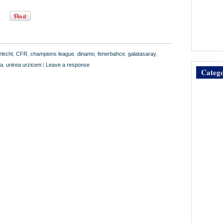
rlecht
,
CFR
,
champions league
,
dinamo
,
fenerbahce
,
galatasaray
,
ra
,
unirea urziceni
|
Leave a response
Catego