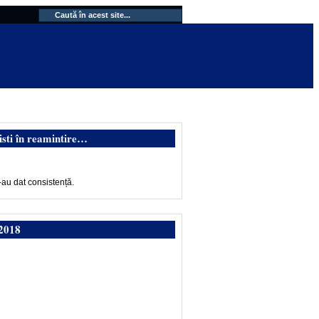
isti în reamintire…
-au dat consistență.
2018