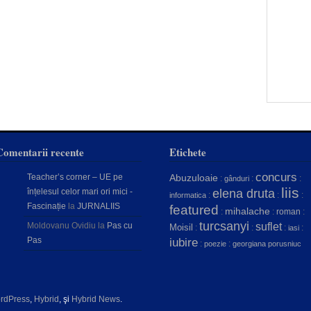
Comentarii recente
Etichete
concurs
Teacher’s corner – UE pe
Abuzuloaie
:
:
:
gânduri
liis
înțelesul celor mari ori mici -
elena druta
:
:
:
informatica
Fascinație
la
JURNALIIS
featured
mihalache
:
:
roman
:
turcsanyi
Moldovanu Ovidiu
la
Pas cu
suflet
Moisil
:
:
:
:
iasi
Pas
iubire
:
:
poezie
georgiana porusniuc
rdPress
,
Hybrid
, şi
Hybrid News
.