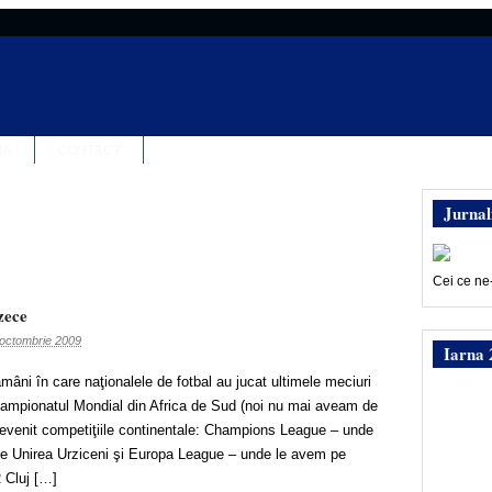
IA
CONTACT
Jurnal
Cei ce ne
zece
octombrie 2009
Iarna 
âni în care naţionalele de fotbal au jucat ultimele meciuri
 Campionatul Mondial din Africa de Sud (noi nu mai aveam de
revenit competiţiile continentale: Champions League – unde
de Unirea Urziceni şi Europa League – unde le avem pe
 Cluj […]