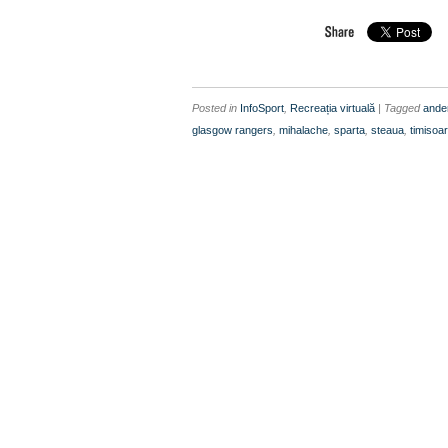
Posted in
InfoSport
,
Recreația virtuală
| Tagged
ande
glasgow rangers
,
mihalache
,
sparta
,
steaua
,
timisoa