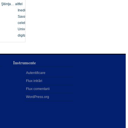
Ştiinţa… altfel
Inedit
Savanți
celebri
Univers
digital
Instrumente
Autentificare
Flux intrări
Flux comentarii
WordPress.org