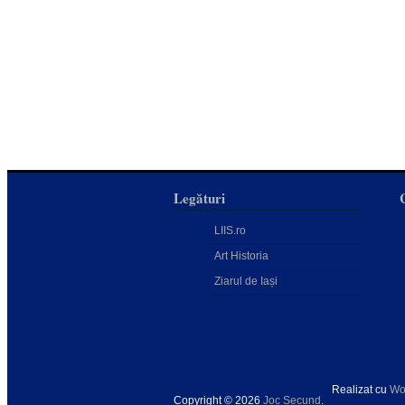
Legături
LIIS.ro
Art Historia
Ziarul de Iași
Realizat cu
Wo
Copyright © 2026
Joc Secund
.