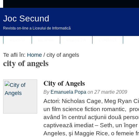
Joc Secund
Revista on-line a Liceului de Informatică
REVISTA
DESPRE
REDACȚIA
CONTACT
Te afli în:
Home
/
city of angels
city of angels
City of Angels
By
Emanuela Popa
on
27 martie 2009
Actori: Nicholas Cage, Meg Ryan Ci
un film science fiction romantic, pr
având în centrul acţiunii două perso
captivează imediat – Seth, un înger 
Angeles, şi Maggie Rice, o femeie 