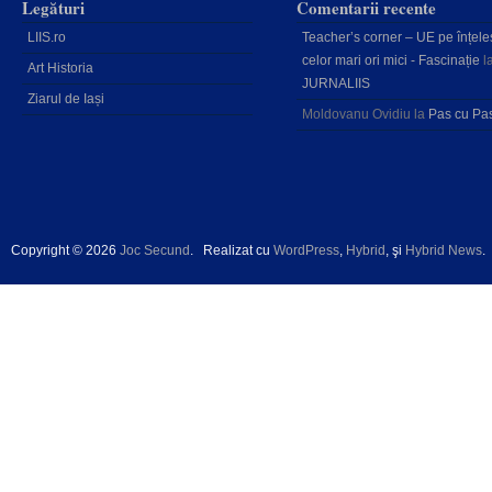
Legături
Comentarii recente
LIIS.ro
Teacher’s corner – UE pe înțele
celor mari ori mici - Fascinație
l
Art Historia
JURNALIIS
Ziarul de Iași
Moldovanu Ovidiu
la
Pas cu Pa
Copyright © 2026
Joc Secund
.
Realizat cu
WordPress
,
Hybrid
, şi
Hybrid News
.