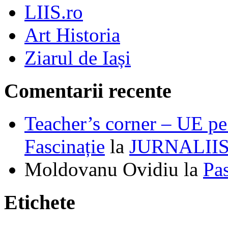
LIIS.ro
Art Historia
Ziarul de Iași
Comentarii recente
Teacher’s corner – UE pe 
Fascinație
la
JURNALII
Moldovanu Ovidiu
la
Pa
Etichete