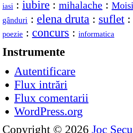
:
iubire
:
:
mihalache
Moisi
iasi
elena druta
:
:
suflet
gânduri
:
concurs
:
poezie
informatica
Instrumente
Autentificare
Flux intrări
Flux comentarii
WordPress.org
Copyright © 2026
Joc Sec