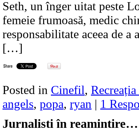
Seth, un înger uitat peste L
femeie frumoasă, medic chir
responsabilitate aceea de a a
[…]
Posted in
Cinefil
,
Recreația 
angels
,
popa
,
ryan
|
1 Resp
Jurnalisti în reamintire…