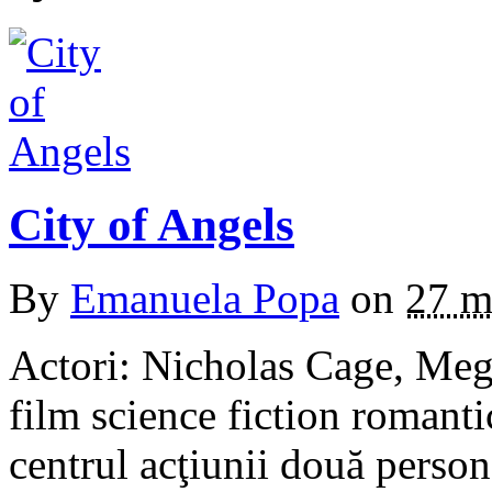
City of Angels
By
Emanuela Popa
on
27 m
Actori: Nicholas Cage, Meg
film science fiction romant
centrul acţiunii două person