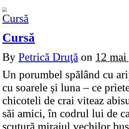
Cursă
By
Petrică Druţă
on
12 mai
Un porumbel spălând cu arip
cu soarele și luna – ce prie
chicoteli de crai viteaz abi
săi amici, în codrul lui de c
scutură mirajul vechilor buș