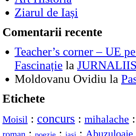
Ziarul de Iași
Comentarii recente
Teacher’s corner – UE pe 
Fascinație
la
JURNALII
Moldovanu Ovidiu
la
Pa
Etichete
:
concurs
:
mihalache
Moisil
:
:
:
Abuzuloaie
roman
poezie
iasi