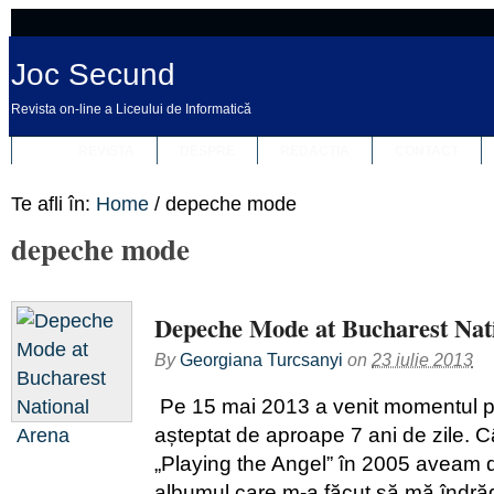
Joc Secund
Revista on-line a Liceului de Informatică
REVISTA
DESPRE
REDACȚIA
CONTACT
Te afli în:
Home
/
depeche mode
depeche mode
Depeche Mode at Bucharest Nat
By
Georgiana Turcsanyi
on
23 iulie 2013
Pe 15 mai 2013 a venit momentul p
așteptat de aproape 7 ani de zile. 
„Playing the Angel” în 2005 aveam d
albumul care m-a făcut să mă îndră