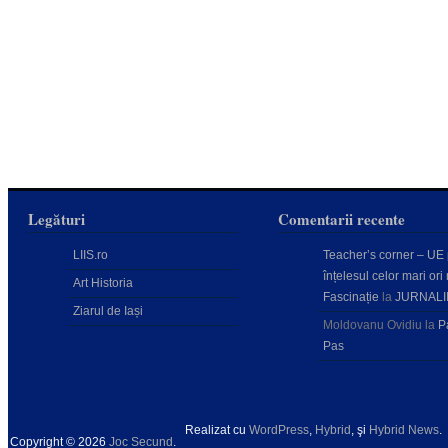
Legături
Comentarii recente
LIIS.ro
Teacher’s corner – UE
înțelesul celor mari ori 
Art Historia
Fascinație
la
JURNALI
Ziarul de Iași
Moldovanu Ovidiu
la
P
Pas
Realizat cu
WordPress
,
Hybrid
, şi
Hybrid News
.
Copyright © 2026
Joc Secund
.