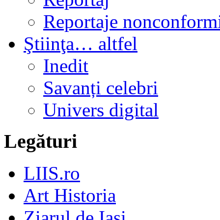
Reportaje nonconformi
Ştiinţa… altfel
Inedit
Savanți celebri
Univers digital
Legături
LIIS.ro
Art Historia
Ziarul de Iași