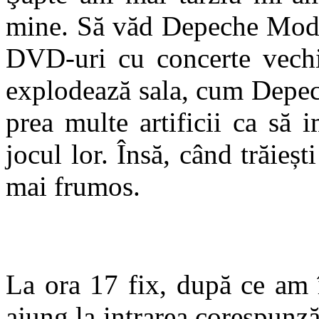
mine. Să văd Depeche Mode 
DVD-uri cu concerte vechi
explodează sala, cum Depec
prea multe artificii ca să
jocul lor. Însă, când trăieșt
mai frumos.
La ora 17 fix, după ce am 
ajung la intrarea corespunză