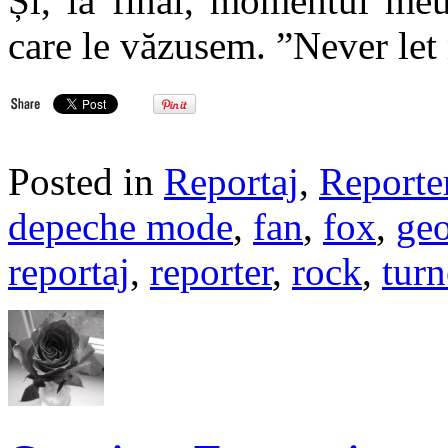
Și, la final, momentul meu
care le văzusem. ”Never let
Posted in
Reportaj
,
Reporte
depeche mode
,
fan
,
fox
,
geo
reportaj
,
reporter
,
rock
,
tur