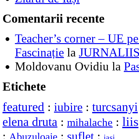
Comentarii recente
Teacher’s corner – UE pe 
Fascinație
la
JURNALII
Moldovanu Ovidiu
la
Pa
Etichete
featured
turcsanyi
:
iubire
:
liis
elena druta
:
:
mihalache
:
:
suflet
:
Abuzuloaie
iasi