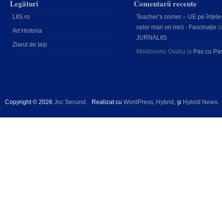
Legături
Comentarii recente
LIIS.ro
Teacher’s corner – UE pe înțele
celor mari ori mici - Fascinație
l
Art Historia
JURNALIIS
Ziarul de Iași
Moldovanu Ovidiu
la
Pas cu Pa
Copyright © 2026
Joc Secund
.
Realizat cu
WordPress
,
Hybrid
, şi
Hybrid News
.