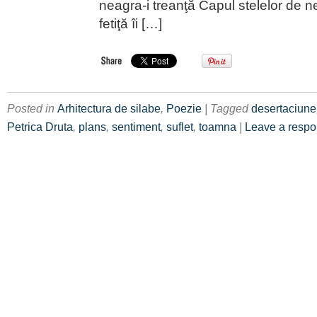
neagra-i treanţă Capul stelelor de n
fetiţă îi […]
Posted in
Arhitectura de silabe
,
Poezie
| Tagged
desertaciune
Petrica Druta
,
plans
,
sentiment
,
suflet
,
toamna
|
Leave a resp