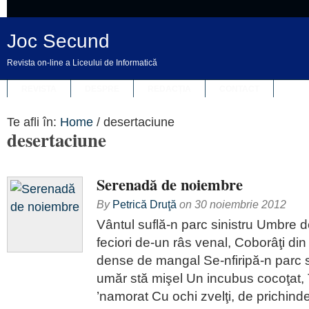
Joc Secund
Revista on-line a Liceului de Informatică
REVISTA
DESPRE
REDACȚIA
CONTACT
Te afli în:
Home
/
desertaciune
desertaciune
Serenadă de noiembre
By
Petrică Druţă
on
30 noiembrie 2012
Vântul suflă-n parc sinistru Umbre d
feciori de-un râs venal, Coborâţi din p
dense de mangal Se-nfiripă-n parc si
umăr stă mişel Un incubus cocoţat, 
’namorat Cu ochi zvelţi, de prichind