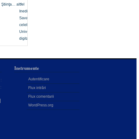
Ştiinţa… altfel
Inedit
Savanți
celebri
Univers
digital
Instrumente
Autentificare
:
:
Flux intrări
Flux comentarii
d
WordPress.org