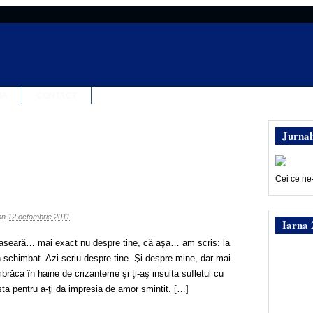
IA
CONTACT
Jurnal
Cei ce ne
on
12 octombrie 2011
Iarna 
i aseară… mai exact nu despre tine, că aşa… am scris: la
n schimbat. Azi scriu despre tine. Şi despre mine, dar mai
mbrăca în haine de crizanteme şi ţi-aş insulta sufletul cu
ta pentru a-ţi da impresia de amor smintit. […]