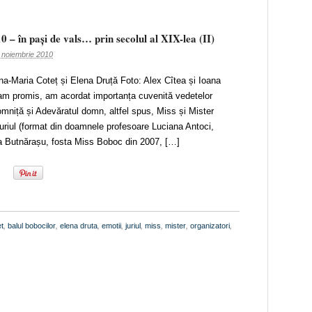
0 – în pași de vals… prin secolul al XIX-lea (II)
 noiembrie 2010
Ana-Maria Coteț și Elena Druță Foto: Alex Cîtea și Ioana
am promis, am acordat importanța cuvenită vedetelor
omniță și Adevăratul domn, altfel spus, Miss și Mister
uriul (format din doamnele profesoare Luciana Antoci,
a Butnărașu, fosta Miss Boboc din 2007, […]
t
,
balul bobocilor
,
elena druta
,
emotii
,
juriul
,
miss
,
mister
,
organizatori
,