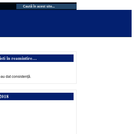
isti în reamintire…
-au dat consistență.
2018