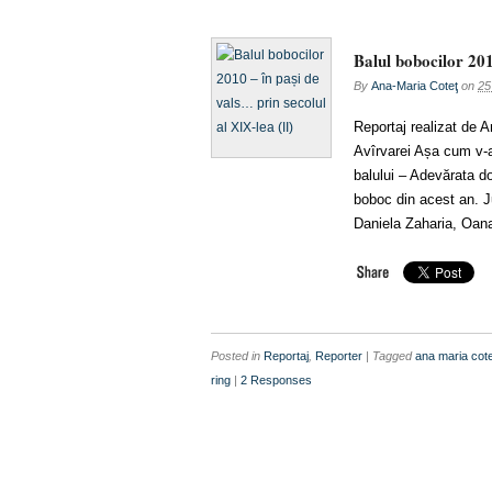
Balul bobocilor 201
By
Ana-Maria Coteţ
on
25
Reportaj realizat de 
Avîrvarei Așa cum v-
balului – Adevărata d
boboc din acest an. J
Daniela Zaharia, Oan
Posted in
Reportaj
,
Reporter
| Tagged
ana maria cote
ring
|
2 Responses