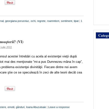
rnal
,
georgiana porusniuc
,
ochi
,
regrete
,
roamntism
,
sentiment
,
tipat
|
1
Catego
unoaşterii? (VI)
 iulie 2011
sul acestei întrebări cu acela al existenţei vieţii după
i tot mai des menţionate “mi-a pus Dumnezeu mâna în cap”,
la problema existenţei divinităţii. Fiecare dintre noi avem
iecare ştie ce se speculează în zeci de alte teorii decât cea
stere
,
emotii
,
gânduri
,
Ioana Abuzuloaie
|
Leave a response