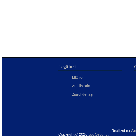
Legături
LIIS.ro
Art Historia
Ziarul de Iași
Realizat cu
Wo
Copyright © 2026
Joc Secund
.