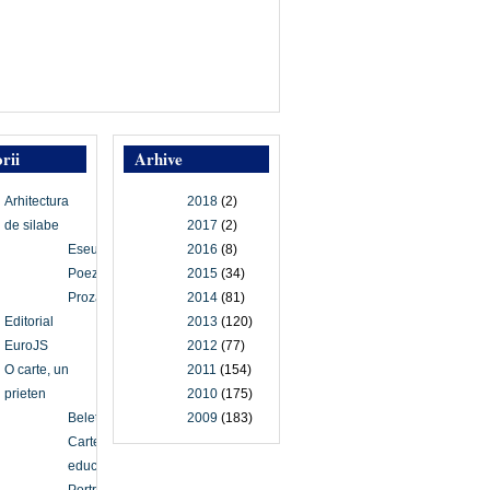
rii
Arhive
Arhitectura
2018
(2)
de silabe
2017
(2)
Eseu
2016
(8)
Poezie
2015
(34)
Proză
2014
(81)
Editorial
2013
(120)
EuroJS
2012
(77)
O carte, un
2011
(154)
prieten
2010
(175)
Beletristică
2009
(183)
Carte
educațională