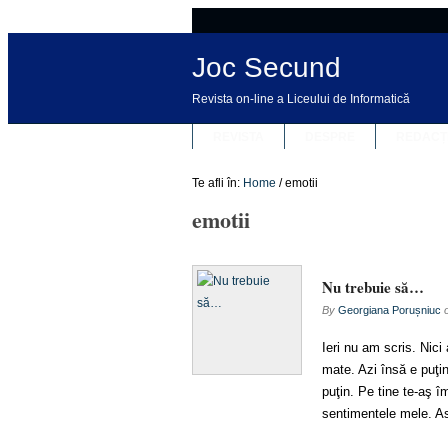
Joc Secund
Revista on-line a Liceului de Informatică
REVISTA
DESPRE
REDACȚ
Te afli în:
Home
/
emotii
emotii
Nu trebuie să…
By
Georgiana Porușniuc
Ieri nu am scris. Nic
mate. Azi însă e puţi
puţin. Pe tine te-aş î
sentimentele mele. As