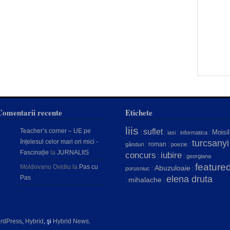
Comentarii recente
Etichete
liis
Teacher’s corner – UE pe
suflet
Moisil
:
:
:
:
iasi
informatica
înțelesul celor mari ori mici -
turcsanyi
:
roman
:
:
gânduri
poezie
Fascinație
la
JURNALIIS
concurs
iubire
:
:
georgiana
feature
Moldovanu Ovidiu
la
Pas cu
Abuzuloaie
:
:
porusniuc
Pas
elena druta
mihalache
:
:
rdPress
,
Hybrid
, şi
Hybrid News
.