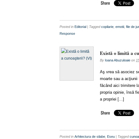
Posted in
Editorial
| Tagged
copilarie
,
emotii
,
file de ju
Response
Există o limită a c
By
Ioana Abuzuloaie
on
15
Aş vrea să asociez sen
moarte sau a acţiuni
făcând aici trimitere 
propria opinie, însă f
a propriei […]
Posted in
Arhitectura de silabe
,
Eseu
| Tagged
cunoa