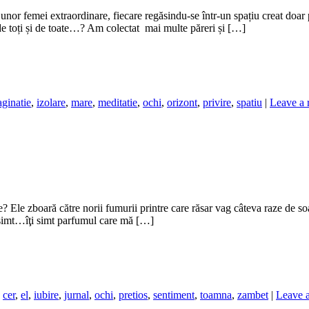
unor femei extraordinare, fiecare regăsindu-se într-un spațiu creat doar 
 de toți și de toate…? Am colectat mai multe păreri și […]
ginatie
,
izolare
,
mare
,
meditatie
,
ochi
,
orizont
,
privire
,
spatiu
|
Leave a 
? Ele zboară către norii fumurii printre care răsar vag câteva raze de s
 te simt…îţi simt parfumul care mă […]
,
cer
,
el
,
iubire
,
jurnal
,
ochi
,
pretios
,
sentiment
,
toamna
,
zambet
|
Leave a