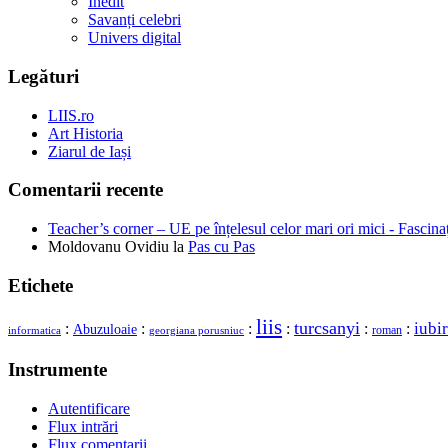
Inedit
Savanți celebri
Univers digital
Legături
LIIS.ro
Art Historia
Ziarul de Iași
Comentarii recente
Teacher’s corner – UE pe înțelesul celor mari ori mici - Fascina
Moldovanu Ovidiu
la
Pas cu Pas
Etichete
liis
turcsanyi
iubi
:
:
:
:
:
:
Abuzuloaie
roman
georgiana porusniuc
informatica
Instrumente
Autentificare
Flux intrări
Flux comentarii