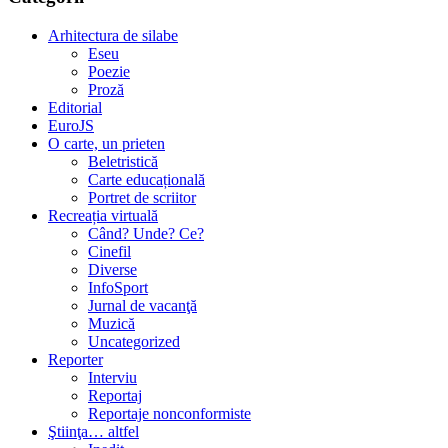
Arhitectura de silabe
Eseu
Poezie
Proză
Editorial
EuroJS
O carte, un prieten
Beletristică
Carte educațională
Portret de scriitor
Recreația virtuală
Când? Unde? Ce?
Cinefil
Diverse
InfoSport
Jurnal de vacanţă
Muzică
Uncategorized
Reporter
Interviu
Reportaj
Reportaje nonconformiste
Ştiinţa… altfel