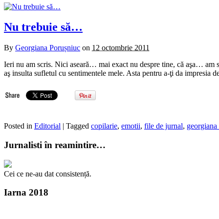
Nu trebuie să…
By
Georgiana Porușniuc
on
12 octombrie 2011
Ieri nu am scris. Nici aseară… mai exact nu despre tine, că aşa… am scr
aş insulta sufletul cu sentimentele mele. Asta pentru a-ţi da impresia 
Posted in
Editorial
| Tagged
copilarie
,
emotii
,
file de jurnal
,
georgiana
Jurnalisti în reamintire…
Cei ce ne-au dat consistență.
Iarna 2018