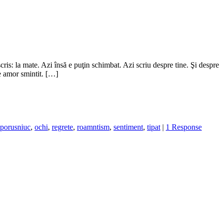
is: la mate. Azi însă e puţin schimbat. Azi scriu despre tine. Şi despre 
de amor smintit. […]
 porusniuc
,
ochi
,
regrete
,
roamntism
,
sentiment
,
tipat
|
1 Response