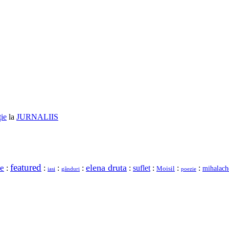
ție
la
JURNALIIS
featured
elena druta
re
:
:
:
:
:
suflet
:
:
:
mihalach
Moisil
gânduri
iasi
poezie