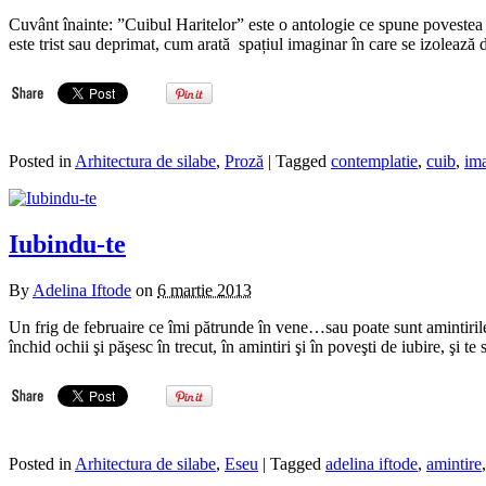
Cuvânt înainte: ”Cuibul Haritelor” este o antologie ce spune povestea 
este trist sau deprimat, cum arată spațiul imaginar în care se izolează
Posted in
Arhitectura de silabe
,
Proză
| Tagged
contemplatie
,
cuib
,
ima
Iubindu-te
By
Adelina Iftode
on
6 martie 2013
Un frig de februaire ce îmi pătrunde în vene…sau poate sunt amintirile
închid ochii şi păşesc în trecut, în amintiri şi în poveşti de iubire, şi
Posted in
Arhitectura de silabe
,
Eseu
| Tagged
adelina iftode
,
amintire