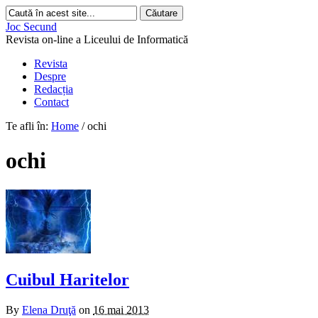
Joc Secund
Revista on-line a Liceului de Informatică
Revista
Despre
Redacția
Contact
Te afli în:
Home
/
ochi
ochi
Cuibul Haritelor
By
Elena Druţă
on
16 mai 2013