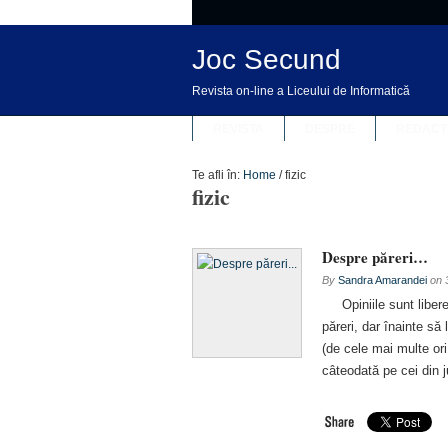
Joc Secund
Revista on-line a Liceului de Informatică
REVISTA
DESPRE
REDACȚ
Te afli în:
Home
/
fizic
fizic
Despre păreri…
By
Sandra Amarandei
on
Opiniile sunt libere, 
păreri, dar înainte s
(de cele mai multe or
câteodată pe cei din j