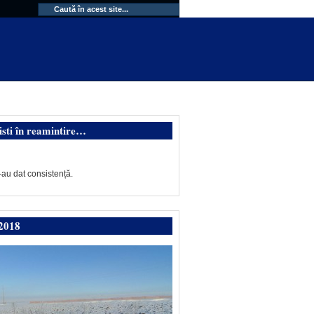
isti în reamintire…
-au dat consistență.
2018