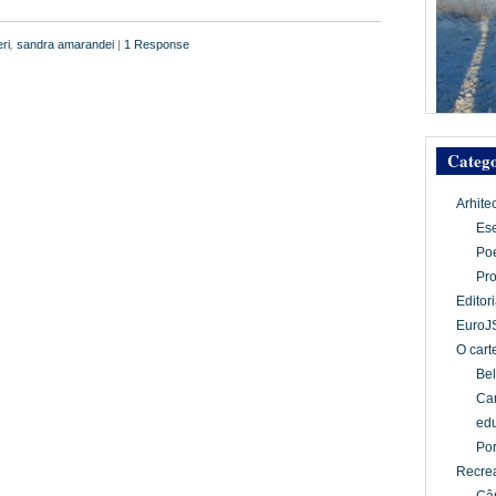
ri
,
sandra amarandei
|
1 Response
Catego
Arhite
Es
Po
Pr
Editori
EuroJ
O cart
Bel
Car
edu
Por
Recrea