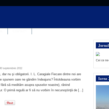
IA
CONTACT
Jurnal
Cei ce ne
30 septembrie 2011
dar nu şi obligatorii. I. L. Caragiale Fiecare dintre noi are
Iarna 
ă le spunem oare ne gândim îndeajuns? Întotdeauna vorbim
i fără să medităm asupra spuselor noastre), rănind
ur. O primă regulă ar fi să nu vorbim în necunoştinţă de […]