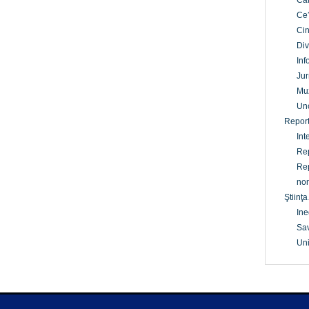
Câ
Ce
Cin
Div
Inf
Jur
Mu
Un
Report
Int
Rep
Rep
non
Ştiinţa
Ine
Sav
Uni