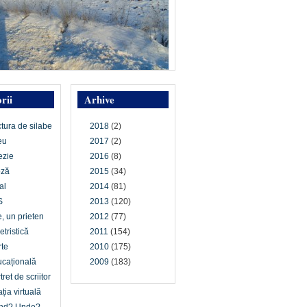
rii
Arhive
ctura de silabe
2018
(2)
eu
2017
(2)
ezie
2016
(8)
oză
2015
(34)
al
2014
(81)
S
2013
(120)
e, un prieten
2012
(77)
etristică
2011
(154)
te
2010
(175)
cațională
2009
(183)
tret de scriitor
ția virtuală