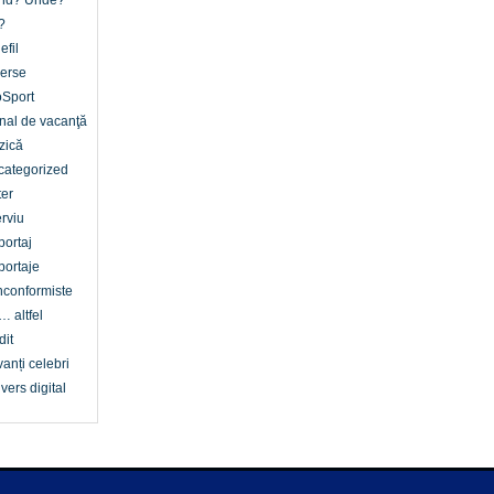
nd? Unde?
?
efil
erse
oSport
nal de vacanţă
zică
categorized
er
erviu
ortaj
ortaje
conformiste
… altfel
dit
anți celebri
vers digital