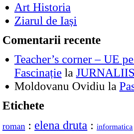
Art Historia
Ziarul de Iași
Comentarii recente
Teacher’s corner – UE pe 
Fascinație
la
JURNALII
Moldovanu Ovidiu
la
Pa
Etichete
elena druta
:
:
roman
informatica