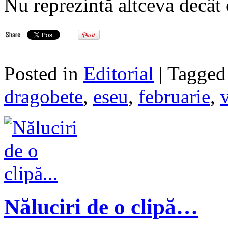
Nu reprezintă altceva decâ
Posted in
Editorial
| Tagge
dragobete
,
eseu
,
februarie
,
Năluciri de o clipă…