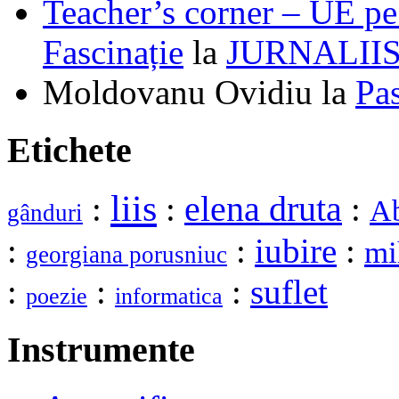
Teacher’s corner – UE pe 
Fascinație
la
JURNALII
Moldovanu Ovidiu
la
Pa
Etichete
liis
elena druta
:
:
:
Ab
gânduri
:
:
iubire
:
mi
georgiana porusniuc
:
:
:
suflet
poezie
informatica
Instrumente