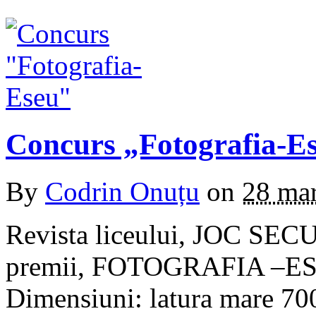
Concurs „Fotografia-E
By
Codrin Onuțu
on
28 mar
Revista liceului, JOC SECU
premii, FOTOGRAFIA –ESEU 
Dimensiuni: latura mare 70