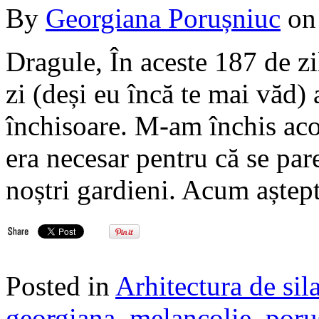
By
Georgiana Porușniuc
o
Dragule, În aceste 187 de zi
zi (deși eu încă te mai văd) 
închisoare. M-am închis acol
era necesar pentru că se par
noștri gardieni. Acum aștep
Posted in
Arhitectura de sil
georgiana
,
melancolie
,
poru