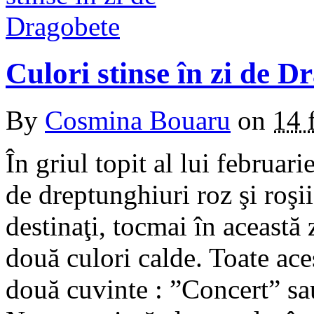
Culori stinse în zi de D
By
Cosmina Bouaru
on
14 
În griul topit al lui februar
de dreptunghiuri roz şi roşii 
destinaţi, tocmai în această z
două culori calde. Toate ace
două cuvinte : ”Concert” s