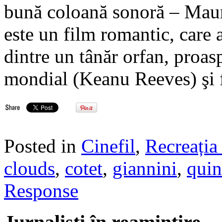
bună coloană sonoră – Maur
este un film romantic, care 
dintre un tânăr orfan, proasp
mondial (Keanu Reeves) şi 
Posted in
Cinefil
,
Recreația 
clouds
,
cotet
,
giannini
,
qui
Response