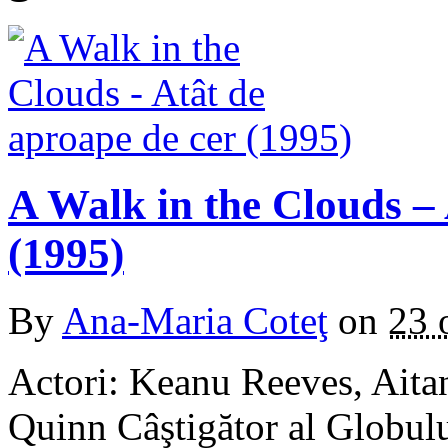
A Walk in the Clouds – 
(1995)
By
Ana-Maria Coteţ
on
23 
Actori: Keanu Reeves, Ait
Quinn Câştigător al Globul