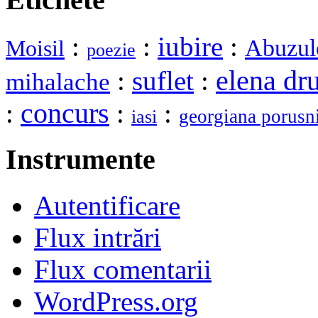
:
:
iubire
:
Abuzul
Moisil
poezie
elena dr
:
suflet
:
mihalache
:
concurs
:
:
georgiana porusn
iasi
Instrumente
Autentificare
Flux intrări
Flux comentarii
WordPress.org