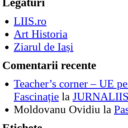
Legături
LIIS.ro
Art Historia
Ziarul de Iași
Comentarii recente
Teacher’s corner – UE pe 
Fascinație
la
JURNALII
Moldovanu Ovidiu
la
Pa
Etichete