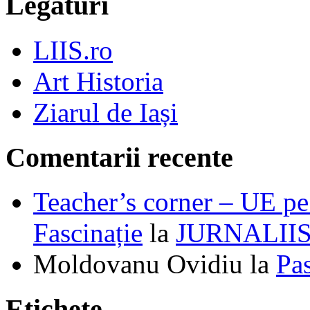
Legături
LIIS.ro
Art Historia
Ziarul de Iași
Comentarii recente
Teacher’s corner – UE pe 
Fascinație
la
JURNALII
Moldovanu Ovidiu
la
Pa
Etichete