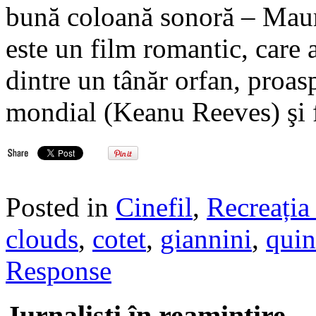
bună coloană sonoră – Maur
este un film romantic, care 
dintre un tânăr orfan, proasp
mondial (Keanu Reeves) şi 
Posted in
Cinefil
,
Recreația 
clouds
,
cotet
,
giannini
,
qui
Response
Jurnalisti în reamintire…