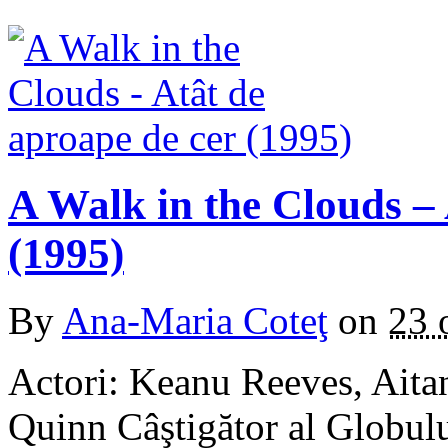
A Walk in the Clouds – 
(1995)
By
Ana-Maria Coteţ
on
23 
Actori: Keanu Reeves, Ait
Quinn Câştigător al Globul