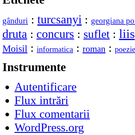
turcsanyi
:
:
gânduri
georgiana po
liis
druta
:
concurs
:
suflet
:
:
:
:
Moisil
roman
informatica
poezi
Instrumente
Autentificare
Flux intrări
Flux comentarii
WordPress.org