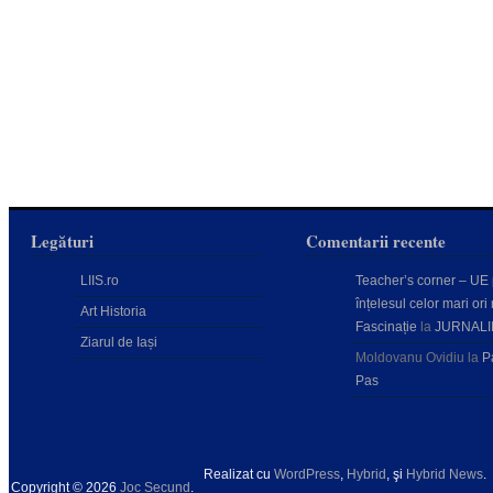
Legături
Comentarii recente
LIIS.ro
Teacher’s corner – UE
înțelesul celor mari ori 
Art Historia
Fascinație
la
JURNALI
Ziarul de Iași
Moldovanu Ovidiu
la
P
Pas
Realizat cu
WordPress
,
Hybrid
, şi
Hybrid News
.
Copyright © 2026
Joc Secund
.