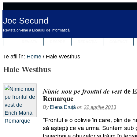
Joc Secund
Revista on-line a Liceului de Informatică
REVISTA
DESPRE
REDACȚIA
CONTACT
Te afli în:
Home
/
Haie Westhus
Haie Westhus
de E
Nimic nou pe frontul de vest
Remarque
By
Elena Druţă
on
22 aprilie 2013
”Frontul e o colivie în care, plin de n
să aștepți ce va urma. Suntem sub g
traiectoriile obuzelor și trăim în ten