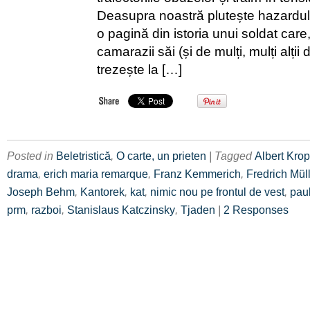
Deasupra noastră plutește hazardul
o pagină din istoria unui soldat care,
camarazii săi (și de mulți, mulți alții 
trezește la […]
Posted in
Beletristică
,
O carte, un prieten
| Tagged
Albert Kro
drama
,
erich maria remarque
,
Franz Kemmerich
,
Fredrich Mül
Joseph Behm
,
Kantorek
,
kat
,
nimic nou pe frontul de vest
,
pau
prm
,
razboi
,
Stanislaus Katczinsky
,
Tjaden
|
2 Responses