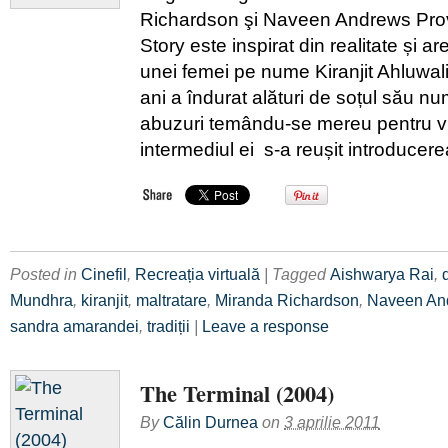
Richardson şi Naveen Andrews Pro
Story este inspirat din realitate și 
unei femei pe nume Kiranjit Ahluwal
ani a îndurat alături de soțul său nu
abuzuri temându-se mereu pentru viaț
intermediul ei s-a reușit introducer
Posted in
Cinefil
,
Recreația virtuală
| Tagged
Aishwarya Rai
,
Mundhra
,
kiranjit
,
maltratare
,
Miranda Richardson
,
Naveen An
sandra amarandei
,
tradiții
|
Leave a response
The Terminal (2004)
By
Călin Durnea
on
3 aprilie 2011