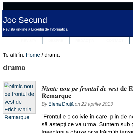
Joc Secund
Revista on-line a Liceului de Informatică
REVISTA
DESPRE
REDACȚIA
CONTACT
Te afli în:
Home
/
drama
drama
de E
Nimic nou pe frontul de vest
Remarque
By
Elena Druţă
on
22 aprilie 2013
”Frontul e o colivie în care, plin de n
să aștepți ce va urma. Suntem sub g
traiectoriile obuzelor și trăim în ten