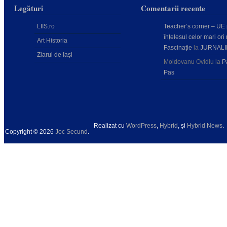
Legături
Comentarii recente
LIIS.ro
Teacher’s corner – UE
înțelesul celor mari ori 
Art Historia
Fascinație
la
JURNALI
Ziarul de Iași
Moldovanu Ovidiu
la
P
Pas
Realizat cu
WordPress
,
Hybrid
, şi
Hybrid News
.
Copyright © 2026
Joc Secund
.