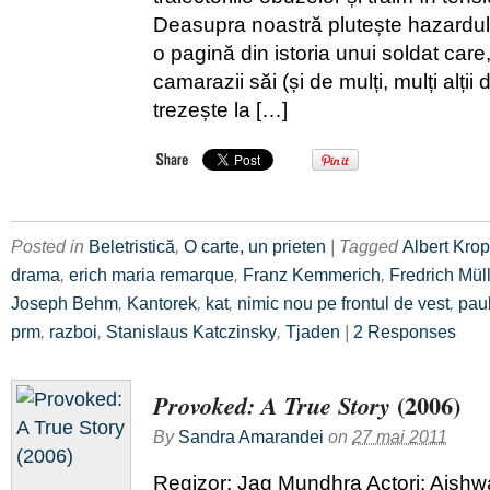
Deasupra noastră plutește hazardul
o pagină din istoria unui soldat care,
camarazii săi (și de mulți, mulți alții 
trezește la […]
Posted in
Beletristică
,
O carte, un prieten
| Tagged
Albert Kro
drama
,
erich maria remarque
,
Franz Kemmerich
,
Fredrich Mül
Joseph Behm
,
Kantorek
,
kat
,
nimic nou pe frontul de vest
,
pau
prm
,
razboi
,
Stanislaus Katczinsky
,
Tjaden
|
2 Responses
(2006)
Provoked: A True Story
By
Sandra Amarandei
on
27 mai 2011
Regizor: Jag Mundhra Actori: Aishw