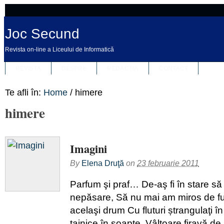
Joc Secund
Revista on-line a Liceului de Informatică
REVISTA
DESPRE
REDACȚIA
CONTACT
Te afli în:
Home
/
himere
himere
Imagini
By
Elena Druţă
on
23 februarie 2011
Parfum şi praf… De-aş fi în stare să
nepăsare, Să nu mai am miros de f
acelaşi drum Cu fluturi ștrangulaţi î
tainice în şoapte, Vâltoare firavă de 