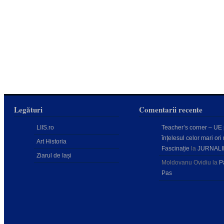
Legături
Comentarii recente
LIIS.ro
Teacher’s corner – UE
înțelesul celor mari ori 
Art Historia
Fascinație
la
JURNALI
Ziarul de Iași
Moldovanu Ovidiu
la
P
Pas