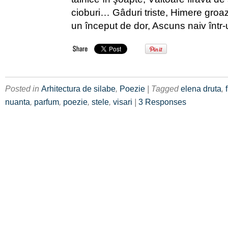
cioburi… Gâduri triste, Himere groaz
un început de dor, Ascuns naiv într-
Posted in
Arhitectura de silabe
,
Poezie
| Tagged
elena druta
,
nuanta
,
parfum
,
poezie
,
stele
,
visari
|
3 Responses