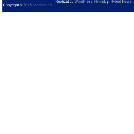
Realizat cu
WordPress
,
Hybrid
, şi
Hybrid News
.
Copyright © 2026
Joc Secund
.