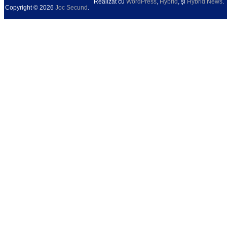
Realizat cu
WordPress
,
Hybrid
, şi
Hybrid News
.
Copyright © 2026
Joc Secund
.