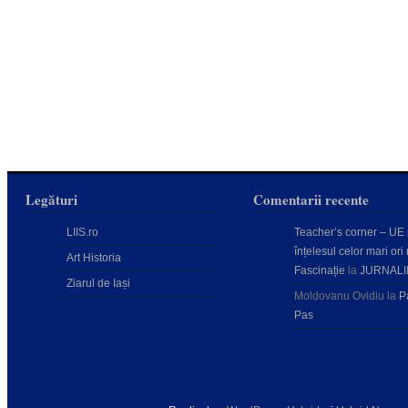
Legături
Comentarii recente
LIIS.ro
Teacher’s corner – UE
înțelesul celor mari ori 
Art Historia
Fascinație
la
JURNALI
Ziarul de Iași
Moldovanu Ovidiu
la
P
Pas