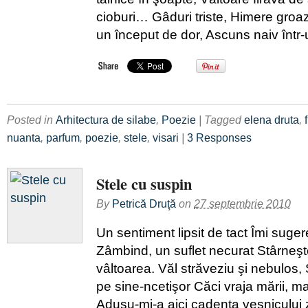
cioburi… Gâduri triste, Himere groaz
un început de dor, Ascuns naiv într-
Posted in
Arhitectura de silabe
,
Poezie
| Tagged
elena druta
,
nuanta
,
parfum
,
poezie
,
stele
,
visari
|
3 Responses
Stele cu suspin
By
Petrică Druţă
on
27 septembrie 2010
Un sentiment lipsit de tact Îmi suge
Zâmbind, un suflet necurat Stârneşte
vâltoarea. Văl străveziu şi nebulos,
pe sine-ncetişor Căci vraja mării, m
Adusu-mi-a aici cadenţa veşnicului