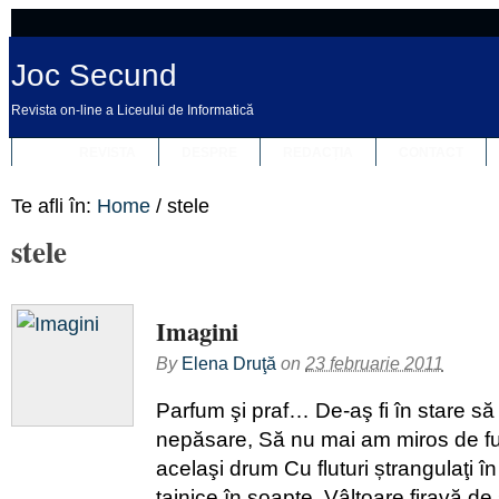
Joc Secund
Revista on-line a Liceului de Informatică
REVISTA
DESPRE
REDACȚIA
CONTACT
Te afli în:
Home
/
stele
stele
Imagini
By
Elena Druţă
on
23 februarie 2011
Parfum şi praf… De-aş fi în stare să
nepăsare, Să nu mai am miros de f
acelaşi drum Cu fluturi ștrangulaţi î
tainice în şoapte, Vâltoare firavă de 