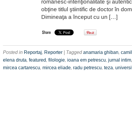
românesc-intenţionalitate şi autentic
obţine titlul ştiintific de doctor în do
Dimineaţa a început cu un […]
Posted in
Reportaj
,
Reporter
| Tagged
anamaria ghiban
,
camil
elena druta
,
featured
,
filologie
,
ioana em petrescu
,
jurnal intim
mircea cartarescu
,
mircea eliade
,
radu petrescu
,
teza
,
universi