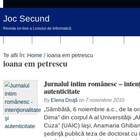
Joc Secund
Revista on-line a Liceului de Informatică
REVISTA
DESPRE
REDACȚIA
CONTACT
Te afli în:
Home
/
ioana em petrescu
ioana em petrescu
Jurnalul intim românesc – intenţi
autenticitate
By
Elena Druţă
on
7 noiembrie 2010
„Sâmbătă, 6 noiembrie a.c., de la ora
Dima” din corpul A al Universităţii 
Cuza” (UAIC) Iaşi, Anamaria Ghiban 
şedinţă publică teza de doctorat cu ti