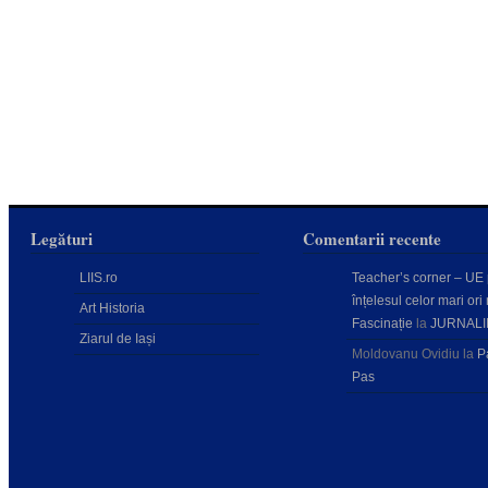
Legături
Comentarii recente
LIIS.ro
Teacher’s corner – UE
înțelesul celor mari ori 
Art Historia
Fascinație
la
JURNALI
Ziarul de Iași
Moldovanu Ovidiu
la
P
Pas