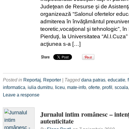
Judeţean de Resurse şi de Asistenţ
organizează “Salonul ofertelor educ
admiterea în învăţământul preuniver
teoretic,vocaţional şi tehnologic”, în
Pierduţi, la Universitatea “Al.I.Cuza”
acţiunea s-a […]
Posted in
Reportaj
,
Reporter
| Tagged
dana patras
,
educatie
,
informatica
,
iulia dumitru
,
liceu
,
mate-info
,
oferte
,
profil
,
scoala
Leave a response
Jurnalul intim românesc – intenţi
autenticitate