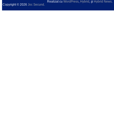
Realizat cu
WordPress
,
Hybrid
, şi
Hybrid News
.
Copyright © 2026
Joc Secund
.