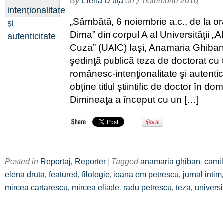
By
Elena Druţă
on
7 noiembrie 2010
„Sâmbătă, 6 noiembrie a.c., de la ora
Dima” din corpul A al Universităţii 
Cuza” (UAIC) Iaşi, Anamaria Ghiban 
şedinţă publică teza de doctorat cu ti
românesc-intenţionalitate şi autentic
obţine titlul ştiintific de doctor în do
Dimineaţa a început cu un […]
Posted in
Reportaj
,
Reporter
| Tagged
anamaria ghiban
,
camil
elena druta
,
featured
,
filologie
,
ioana em petrescu
,
jurnal intim
mircea cartarescu
,
mircea eliade
,
radu petrescu
,
teza
,
universi