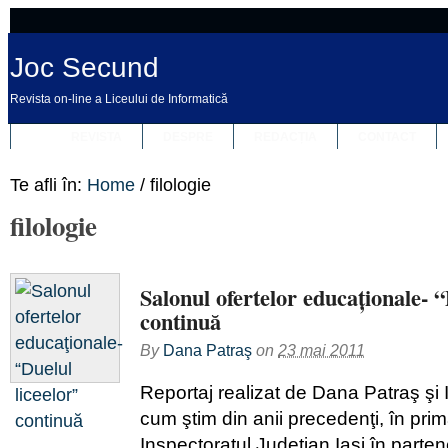
Joc Secund
Revista on-line a Liceului de Informatică
REVISTA
DESPRE
REDACȚIA
CONTACT
Te afli în:
Home
/
filologie
filologie
Salonul ofertelor educaţionale- “
continuă
By
Dana Patraş
on
23 mai 2011
Reportaj realizat de Dana Patraş şi
cum ştim din anii precedenţi, în prim
Inspectoratul Judeţian Iaşi în parten