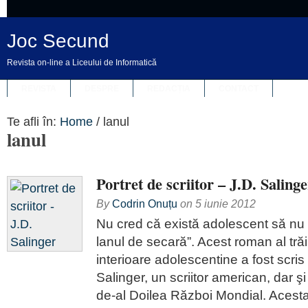
Joc Secund
Revista on-line a Liceului de Informatică
REVISTA
DESPRE
REDACȚIA
CONTACT
Te afli în:
Home
/
lanul
lanul
Portret de scriitor – J.D. Salinge
By
Codrin Onuțu
on
5 iunie 2012
Nu cred că există adolescent să nu fi
lanul de secară”. Acest roman al trăiri
interioare adolescentine a fost scr
Salinger, un scriitor american, dar şi
de-al Doilea Război Mondial. Acesta