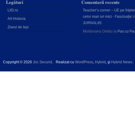
Legături
Comentarii recente
LIIS.ro
Teacher’s corner – UE pe înțele
celor mari ori mici - Fascinație
l
Art Historia
JURNALIIS
Ziarul de Iași
Moldovanu Ovidiu
la
Pas cu Pa
Copyright © 2026
Joc Secund
.
Realizat cu
WordPress
,
Hybrid
, şi
Hybrid News
.