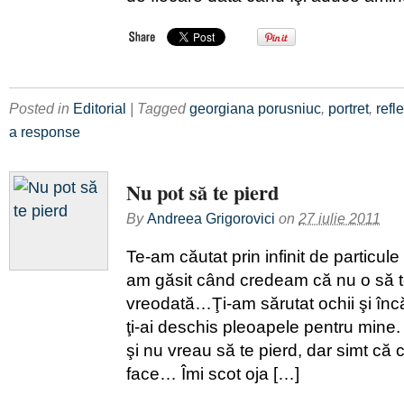
Posted in
Editorial
| Tagged
georgiana porusniuc
,
portret
,
refle
a response
Nu pot să te pierd
By
Andreea Grigorovici
on
27 iulie 2011
Te-am căutat prin infinit de particule 
am găsit când credeam că nu o să 
vreodată…Ţi-am sărutat ochii şi înc
ţi-ai deschis pleoapele pentru mine.
şi nu vreau să te pierd, dar simt că c
face… Îmi scot oja […]