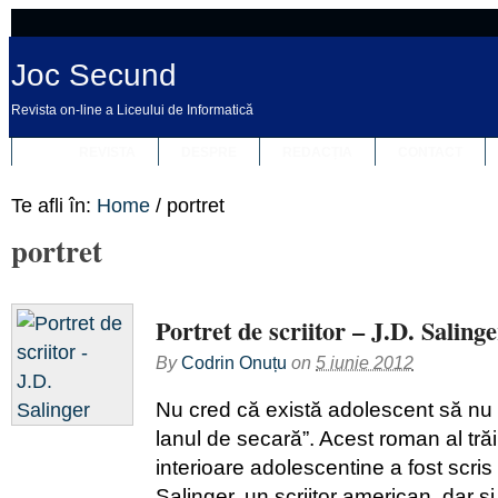
Joc Secund
Revista on-line a Liceului de Informatică
REVISTA
DESPRE
REDACȚIA
CONTACT
Te afli în:
Home
/
portret
portret
Portret de scriitor – J.D. Salinge
By
Codrin Onuțu
on
5 iunie 2012
Nu cred că există adolescent să nu fi
lanul de secară”. Acest roman al trăiri
interioare adolescentine a fost scr
Salinger, un scriitor american, dar şi