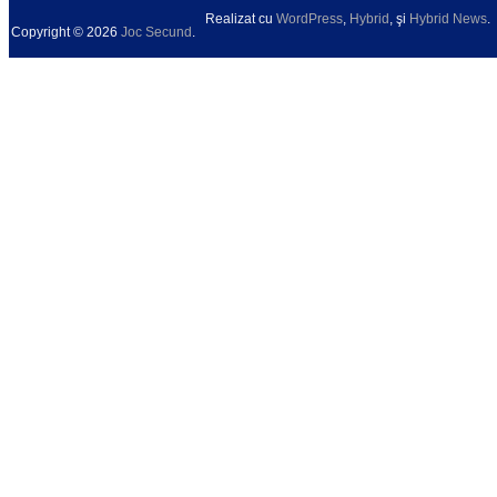
Realizat cu
WordPress
,
Hybrid
, şi
Hybrid News
.
Copyright © 2026
Joc Secund
.