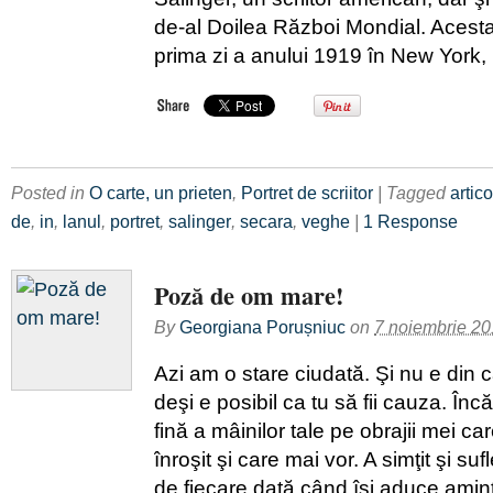
de-al Doilea Război Mondial. Acesta
prima zi a anului 1919 în New York,
Posted in
O carte, un prieten
,
Portret de scriitor
| Tagged
artico
de
,
in
,
lanul
,
portret
,
salinger
,
secara
,
veghe
|
1 Response
Poză de om mare!
By
Georgiana Porușniuc
on
7 noiembrie 20
Azi am o stare ciudată. Şi nu e din
deşi e posibil ca tu să fii cauza. Încă
fină a mâinilor tale pe obrajii mei car
înroşit şi care mai vor. A simţit şi suf
de fiecare dată când îşi aduce amint