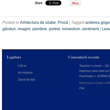
Posted in
Arhitectura de silabe
,
Proză
| Tagged
andreea grigor
gânduri
,
imagini
,
pierdere
,
portret
,
romantism
,
sentiment
|
Leav
Legături
Comentarii recente
LIIS.ro
Teacher’s corner – UE
înțelesul celor mari ori 
Art Historia
Fascinație
la
JURNALI
Ziarul de Iași
Moldovanu Ovidiu
la
P
Pas