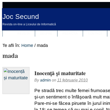
Joc Secund
Revista on-line a Liceului de Informatică
REVISTA
DESPRE
REDACȚIA
CONTACT
Te afli în:
Home
/
mada
mada
Inocență și maturitate
By
admin
on
11 februarie 2010
Pe stradă trec multe femei frumoase
şi-un sentiment o înfăşoară mult mai t
Pare-mi-se făcea piruete în jurul in
la 18: se temea că nu mai e copil. N