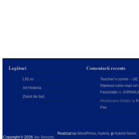
Legături
Comentarii recente
LIIS.ro
Teacher’s corner – UE
înțelesul celor mari ori 
Art Historia
Fascinație
la
JURNALI
Ziarul de Iași
Moldovanu Ovidiu
la
P
Pas
Realizat cu
WordPress
,
Hybrid
, şi
Hybrid News
.
Copyright © 2026
Joc Secund
.