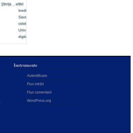
Ştiinţa… altfel
Inedit
Savanți
celebri
Univers
digital
Instrumente
Autentificare
:
Flux intrări
Flux comentarii
WordPress.org
: