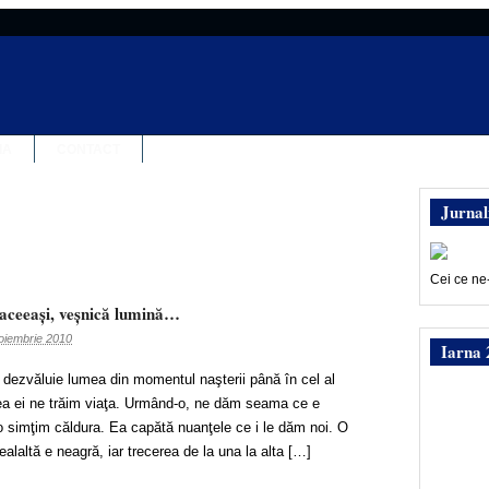
IA
CONTACT
Jurnal
Cei ce ne
 aceeaşi, veşnică lumină…
oiembrie 2010
Iarna 
dezvăluie lumea din momentul naşterii până în cel al
tatea ei ne trăim viaţa. Urmând-o, ne dăm seama ce e
-o simţim căldura. Ea capătă nuanţele ce i le dăm noi. O
cealaltă e neagră, iar trecerea de la una la alta […]