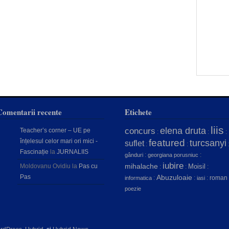
Comentarii recente
Etichete
liis
concurs
elena druta
Teacher’s corner – UE pe
:
:
:
înțelesul celor mari ori mici -
featured
turcsanyi
suflet
:
:
Fascinație
la
JURNALIIS
:
:
gânduri
georgiana porusniuc
iubire
mihalache
Moldovanu Ovidiu
la
Pas cu
Moisil
:
:
:
Pas
Abuzuloaie
:
:
:
roman
informatica
iasi
poezie