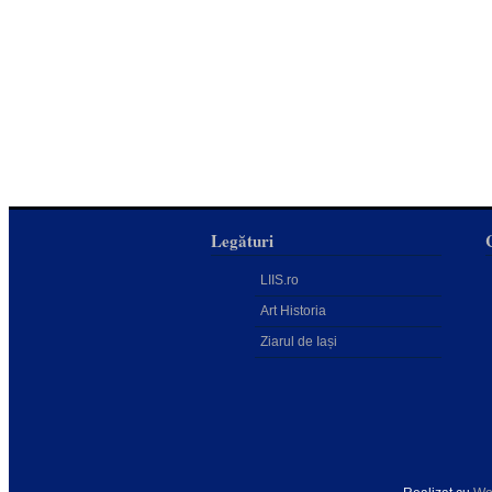
Legături
LIIS.ro
Art Historia
Ziarul de Iași