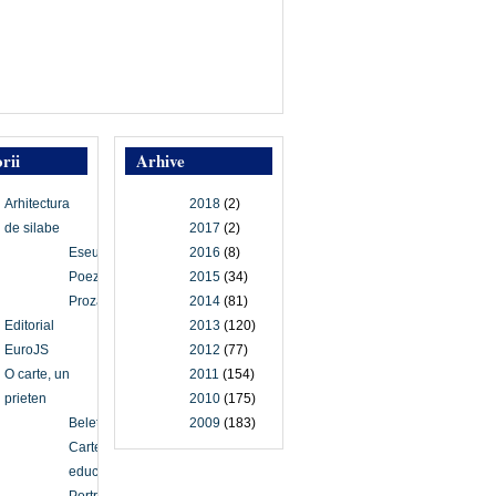
rii
Arhive
Arhitectura
2018
(2)
de silabe
2017
(2)
Eseu
2016
(8)
Poezie
2015
(34)
Proză
2014
(81)
Editorial
2013
(120)
EuroJS
2012
(77)
O carte, un
2011
(154)
prieten
2010
(175)
Beletristică
2009
(183)
Carte
educațională