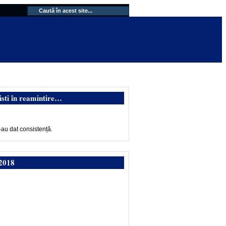
isti în reamintire…
-au dat consistență.
2018