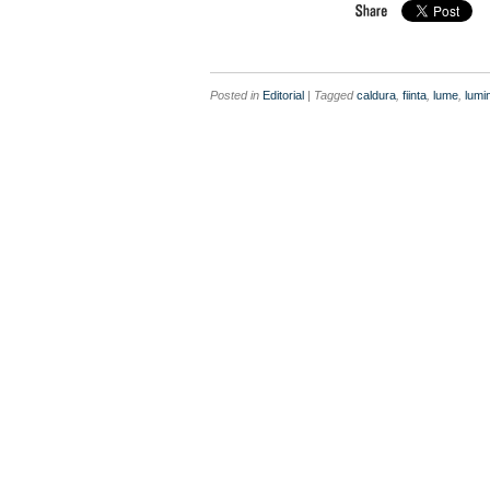
Posted in
Editorial
| Tagged
caldura
,
fiinta
,
lume
,
lumi