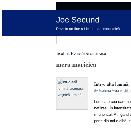
Joc Secund
Revista on-line a Liceului de Informatică
REVISTA
DESPRE
REDACȚ
Te afli în:
Home
/
mera maricica
mera maricica
Într-o altă lumină,
By
Maricica Mera
on
30 n
Lumina e cea care ne 
nefiinţei. În intensi
întunericul. Atingând
parte din noi e albă, 