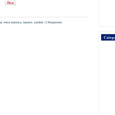
na
,
mera maricica
,
nastere
,
zambet
|
2 Responses
Catego