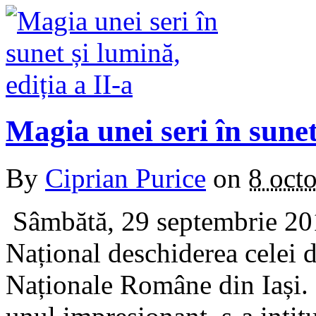
Magia unei seri în sunet
By
Ciprian Purice
on
8 oct
Sâmbătă, 29 septembrie 2012
Național deschiderea celei 
Naționale Române din Iași. S