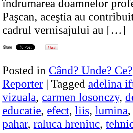
îndrumarea doamnelor profe
Paşcan, aceştia au contribuit
cadrul vernisajului au […]
Posted in
Când? Unde? Ce?
Reporter
| Tagged
adelina i
vizuala
,
carmen losonczy
,
d
educatie
,
efect
,
liis
,
lumina
pahar
,
raluca hreniuc
,
tehni