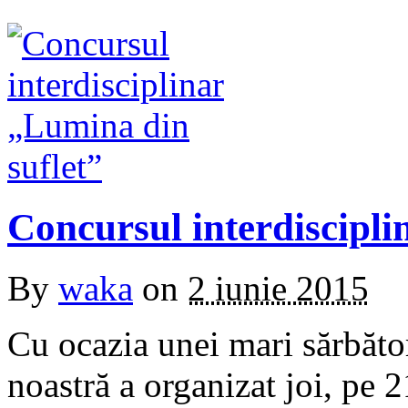
Concursul interdiscipli
By
waka
on
2 iunie 2015
Cu ocazia unei mari sărbăto
noastră a organizat joi, pe 