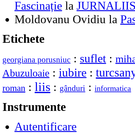
Fascinație
la
JURNALII
Moldovanu Ovidiu
la
Pa
Etichete
:
suflet
:
mih
georgiana porusniuc
turcsan
:
iubire
:
Abuzuloaie
liis
:
:
:
roman
gânduri
informatica
Instrumente
Autentificare