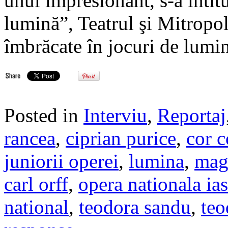
unul impresionant, s-a intitu
lumină”, Teatrul şi Mitropo
îmbrăcate în jocuri de lumin
Posted in
Interviu
,
Reportaj
rancea
,
ciprian purice
,
cor c
juniorii operei
,
lumina
,
mag
carl orff
,
opera nationala ias
national
,
teodora sandu
,
teo