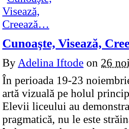
Cunoaşte, Visează, Cr
By
Adelina Iftode
on
26 no
În perioada 19-23 noiembrie
artă vizuală pe holul princi
Elevii liceului au demonstra
pragmatică, nu le este străină