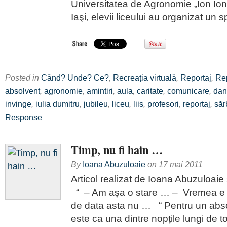
Universitatea de Agronomie „Ion Io
Iaşi, elevii liceului au organizat un 
Posted in
Când? Unde? Ce?
,
Recreația virtuală
,
Reportaj
,
Re
absolvent
,
agronomie
,
amintiri
,
aula
,
caritate
,
comunicare
,
dan
invinge
,
iulia dumitru
,
jubileu
,
liceu
,
liis
,
profesori
,
reportaj
,
săr
Response
Timp, nu fi hain …
By
Ioana Abuzuloaie
on
17 mai 2011
Articol realizat de Ioana Abuzuloaie
“ – Am așa o stare … – Vremea e 
de data asta nu … “ Pentru un abs
este ca una dintre nopțile lungi de