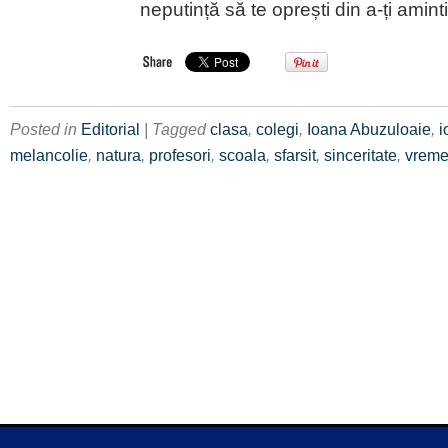
neputință să te oprești din a-ți aminti
Posted in
Editorial
| Tagged
clasa
,
colegi
,
Ioana Abuzuloaie
,
i
melancolie
,
natura
,
profesori
,
scoala
,
sfarsit
,
sinceritate
,
vrem