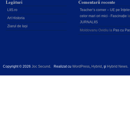
Legături
Comentarii recente
LIIS.ro
Teacher’s corner – UE pe înțele
celor mari ori mici - Fascinație
l
Art Historia
JURNALIIS
Ziarul de Iași
Moldovanu Ovidiu
la
Pas cu Pa
Copyright © 2026
Joc Secund
.
Realizat cu
WordPress
,
Hybrid
, şi
Hybrid News
.