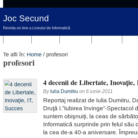
Joc Secund
Revista on-line a Liceului de Informatică
REVISTA
DESPRE
REDACȚIA
CONTACT
Te afli în:
Home
/
profesori
profesori
4 decenii de Libertate, Inovaţie,
By
Iulia Dumitru
on
6 iunie 2011
Reportaj realizat de Iulia Dumitru, 
Druţă I.”Iubirea învinge”-Spectacol 
suntem obişnuiţi, la ceas de sărbăt
Informatică surprinde prin felul său 
la cea de-a 40-a aniversare. Împre