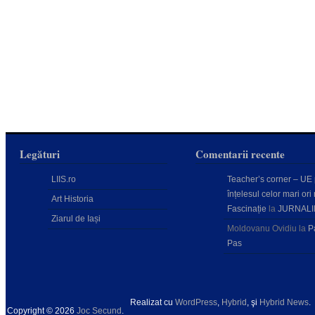
Legături
Comentarii recente
LIIS.ro
Teacher’s corner – UE
înțelesul celor mari ori 
Art Historia
Fascinație
la
JURNALI
Ziarul de Iași
Moldovanu Ovidiu
la
P
Pas
Realizat cu
WordPress
,
Hybrid
, şi
Hybrid News
.
Copyright © 2026
Joc Secund
.