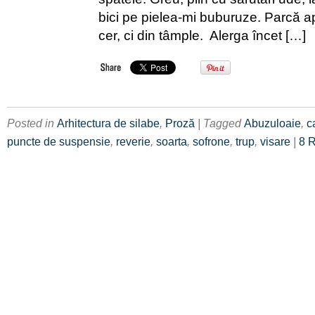
bici pe pielea-mi buburuze. Parcă a
cer, ci din tâmple. Alerga încet […]
Posted in
Arhitectura de silabe
,
Proză
| Tagged
Abuzuloaie
,
c
puncte de suspensie
,
reverie
,
soarta
,
sofrone
,
trup
,
visare
|
8 