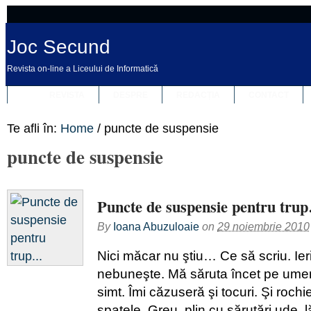
Joc Secund
Revista on-line a Liceului de Informatică
REVISTA
DESPRE
REDACȚIA
CONTACT
Te afli în:
Home
/
puncte de suspensie
puncte de suspensie
Puncte de suspensie pentru tru
By
Ioana Abuzuloaie
on
29 noiembrie 2010
Nici măcar nu ştiu… Ce să scriu. Ie
nebuneşte. Mă săruta încet pe umeri
simt. Îmi căzuseră şi tocuri. Şi rochi
spatele. Greu, plin cu sărutări ude,