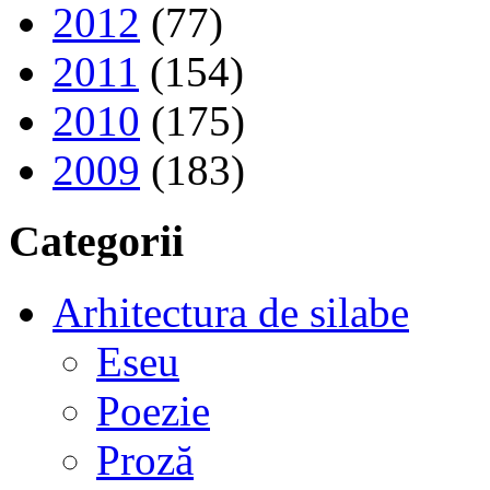
2012
(77)
2011
(154)
2010
(175)
2009
(183)
Categorii
Arhitectura de silabe
Eseu
Poezie
Proză