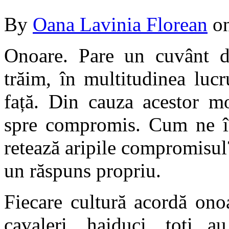
By
Oana Lavinia Florean
o
Onoare. Pare un cuvânt de
trăim, în multitudinea lucr
față. Din cauza acestor mo
spre compromis. Cum ne î
retează aripile compromisul?
un răspuns propriu.
Fiecare cultură acordă ono
cavaleri, haiduci, toți 