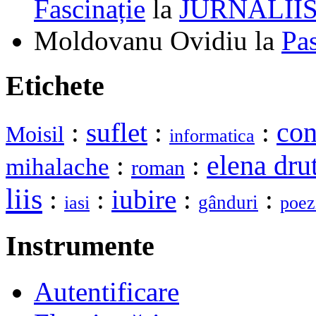
Fascinație
la
JURNALII
Moldovanu Ovidiu
la
Pa
Etichete
:
suflet
:
:
con
Moisil
informatica
elena dru
:
:
mihalache
roman
liis
:
:
iubire
:
:
gânduri
iasi
poez
Instrumente
Autentificare