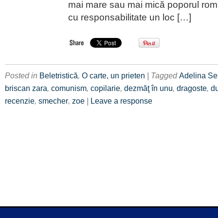
mai mare sau mai mică poporul rom
cu responsabilitate un loc […]
Posted in
Beletristică
,
O carte, un prieten
| Tagged
Adelina S
briscan zara
,
comunism
,
copilarie
,
dezmăţ în unu
,
dragoste
,
d
recenzie
,
smecher
,
zoe
|
Leave a response