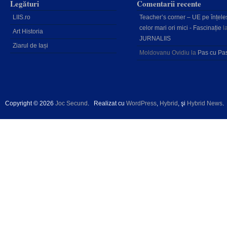
Legături
Comentarii recente
LIIS.ro
Teacher’s corner – UE pe înțele
celor mari ori mici - Fascinație
l
Art Historia
JURNALIIS
Ziarul de Iași
Moldovanu Ovidiu
la
Pas cu Pa
Copyright © 2026
Joc Secund
.
Realizat cu
WordPress
,
Hybrid
, şi
Hybrid News
.