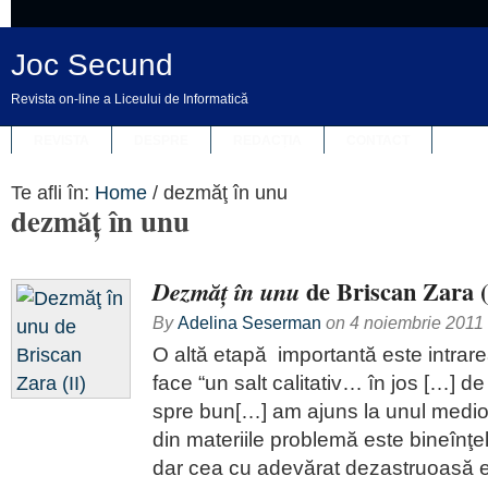
Joc Secund
Revista on-line a Liceului de Informatică
REVISTA
DESPRE
REDACȚIA
CONTACT
Te afli în:
Home
/
dezmăţ în unu
dezmăţ în unu
de Briscan Zara (
Dezmăţ în unu
By
Adelina Seserman
on
4 noiembrie 2011
O altă etapă importantă este intrare
face “un salt calitativ… în jos […] de
spre bun[…] am ajuns la unul medio
din materiile problemă este bineînţ
dar cea cu adevărat dezastruoasă e