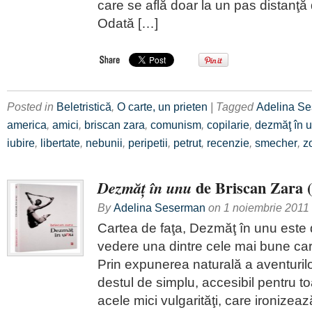
care se află doar la un pas distanţă
Odată […]
Posted in
Beletristică
,
O carte, un prieten
| Tagged
Adelina S
america
,
amici
,
briscan zara
,
comunism
,
copilarie
,
dezmăţ în 
iubire
,
libertate
,
nebunii
,
peripetii
,
petrut
,
recenzie
,
smecher
,
z
de Briscan Zara (
Dezmăţ în unu
By
Adelina Seserman
on
1 noiembrie 2011
Cartea de faţa, Dezmăţ în unu este
vedere una dintre cele mai bune carţ
Prin expunerea naturală a aventurilor
destul de simplu, accesibil pentru toa
acele mici vulgarităţi, care ironizeaz