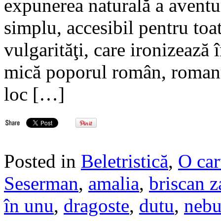
expunerea naturală a aventur
simplu, accesibil pentru toat
vulgarităţi, care ironizează
mică poporul român, romanul
loc […]
Posted in
Beletristică
,
O car
Seserman
,
amalia
,
briscan z
în unu
,
dragoste
,
dutu
,
nebu