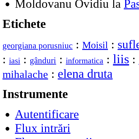
Moldovanu Ovidiu
la
Pa
Etichete
:
:
sufl
Moisil
georgiana porusniuc
liis
:
:
:
:
:
gânduri
iasi
informatica
elena druta
:
mihalache
Instrumente
Autentificare
Flux intrări