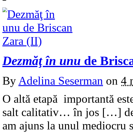
Dezmăţ în unu
de Brisca
By
Adelina Seserman
on
4 
O altă etapă importantă este
salt calitativ… în jos […] 
am ajuns la unul mediocru s