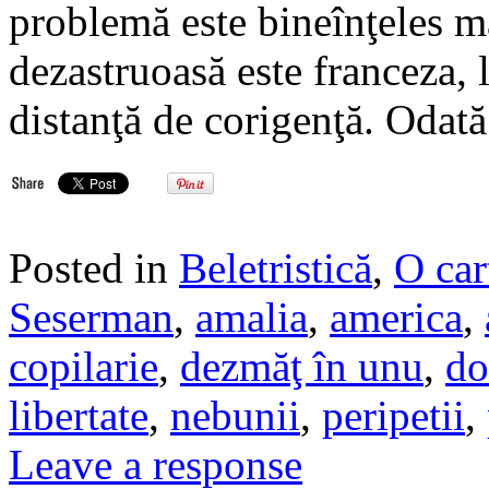
problemă este bineînţeles m
dezastruoasă este franceza, l
distanţă de corigenţă. Odat
Posted in
Beletristică
,
O car
Seserman
,
amalia
,
america
,
copilarie
,
dezmăţ în unu
,
do
libertate
,
nebunii
,
peripetii
,
Leave a response