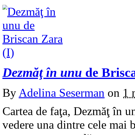
Dezmăţ în unu
de Brisca
By
Adelina Seserman
on
1 
Cartea de faţa, Dezmăţ în u
vedere una dintre cele mai b