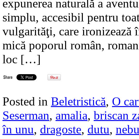
expunerea naturală a aventur
simplu, accesibil pentru toat
vulgarităţi, care ironizează
mică poporul român, romanul
loc […]
Posted in
Beletristică
,
O car
Seserman
,
amalia
,
briscan z
în unu
,
dragoste
,
dutu
,
nebu