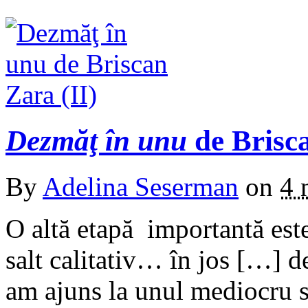
Dezmăţ în unu
de Brisca
By
Adelina Seserman
on
4 
O altă etapă importantă este
salt calitativ… în jos […] 
am ajuns la unul mediocru s