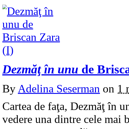
Dezmăţ în unu
de Brisca
By
Adelina Seserman
on
1 
Cartea de faţa, Dezmăţ în u
vedere una dintre cele mai b