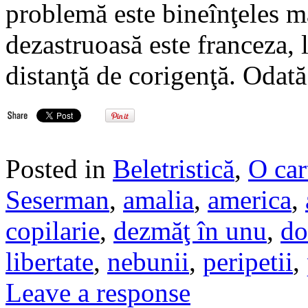
problemă este bineînţeles m
dezastruoasă este franceza, l
distanţă de corigenţă. Odat
Posted in
Beletristică
,
O car
Seserman
,
amalia
,
america
,
copilarie
,
dezmăţ în unu
,
do
libertate
,
nebunii
,
peripetii
,
Leave a response