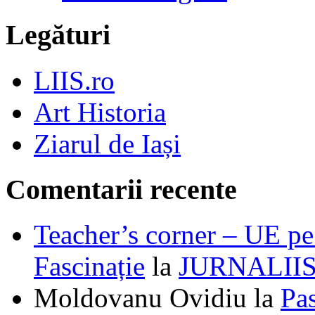
Legături
LIIS.ro
Art Historia
Ziarul de Iași
Comentarii recente
Teacher’s corner – UE pe 
Fascinație
la
JURNALII
Moldovanu Ovidiu
la
Pa