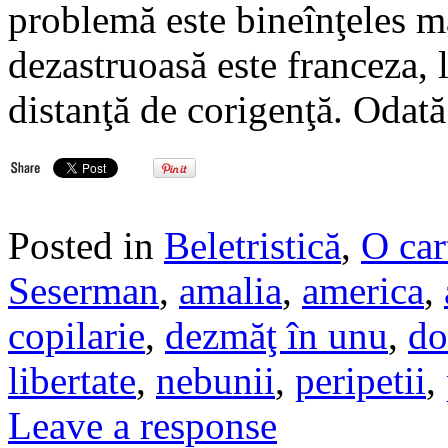
problemă este bineînţeles m
dezastruoasă este franceza, l
distanţă de corigenţă. Odat
Posted in
Beletristică
,
O car
Seserman
,
amalia
,
america
,
copilarie
,
dezmăţ în unu
,
do
libertate
,
nebunii
,
peripetii
,
Leave a response