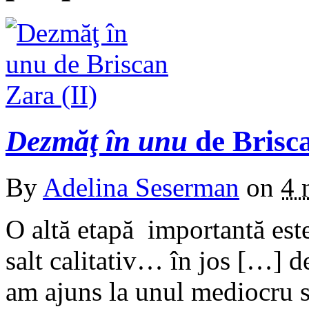
Dezmăţ în unu
de Brisca
By
Adelina Seserman
on
4 
O altă etapă importantă este
salt calitativ… în jos […] 
am ajuns la unul mediocru s