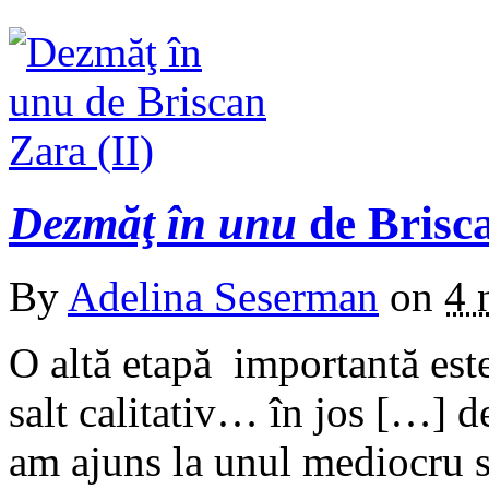
Dezmăţ în unu
de Brisca
By
Adelina Seserman
on
4 
O altă etapă importantă este
salt calitativ… în jos […] 
am ajuns la unul mediocru s