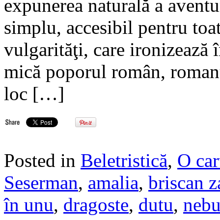
expunerea naturală a aventur
simplu, accesibil pentru toat
vulgarităţi, care ironizează
mică poporul român, romanul
loc […]
Posted in
Beletristică
,
O car
Seserman
,
amalia
,
briscan z
în unu
,
dragoste
,
dutu
,
nebu