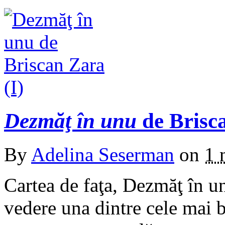
Dezmăţ în unu
de Brisca
By
Adelina Seserman
on
1 
Cartea de faţa, Dezmăţ în u
vedere una dintre cele mai b