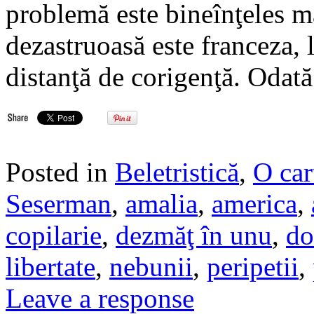
problemă este bineînţeles m
dezastruoasă este franceza, l
distanţă de corigenţă. Odat
Posted in
Beletristică
,
O car
Seserman
,
amalia
,
america
,
copilarie
,
dezmăţ în unu
,
do
libertate
,
nebunii
,
peripetii
,
Leave a response