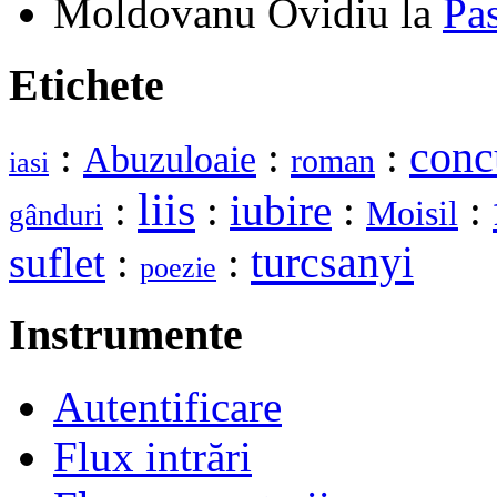
Moldovanu Ovidiu
la
Pa
Etichete
:
:
:
conc
Abuzuloaie
roman
iasi
liis
:
:
iubire
:
:
Moisil
gânduri
turcsanyi
suflet
:
:
poezie
Instrumente
Autentificare
Flux intrări