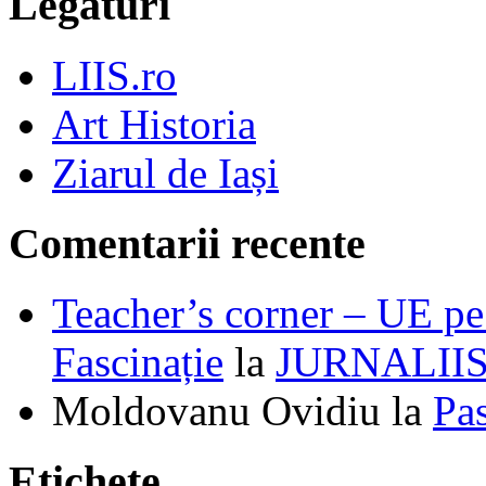
Legături
LIIS.ro
Art Historia
Ziarul de Iași
Comentarii recente
Teacher’s corner – UE pe 
Fascinație
la
JURNALII
Moldovanu Ovidiu
la
Pa
Etichete