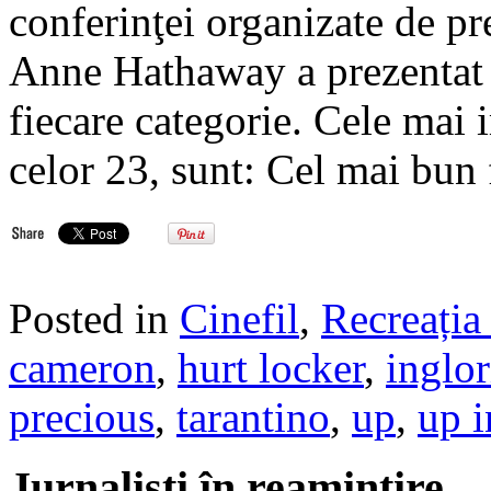
conferinţei organizate de pr
Anne Hathaway a prezentat li
fiecare categorie. Cele mai 
celor 23, sunt: Cel mai bun
Posted in
Cinefil
,
Recreația 
cameron
,
hurt locker
,
inglor
precious
,
tarantino
,
up
,
up i
Jurnalisti în reamintire…