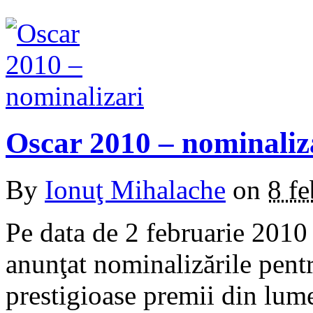
Oscar 2010 – nominaliz
By
Ionuţ Mihalache
on
8 f
Pe data de 2 februarie 201
anunţat nominalizările pentr
prestigioase premii din lum