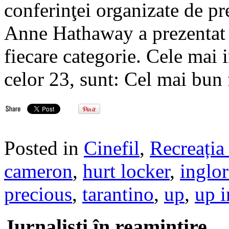
conferinţei organizate de pr
Anne Hathaway a prezentat li
fiecare categorie. Cele mai 
celor 23, sunt: Cel mai bun
Posted in
Cinefil
,
Recreația 
cameron
,
hurt locker
,
inglor
precious
,
tarantino
,
up
,
up i
Jurnalisti în reamintire…