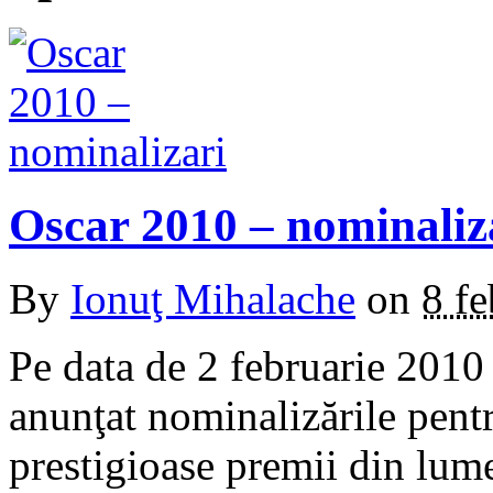
Oscar 2010 – nominaliz
By
Ionuţ Mihalache
on
8 f
Pe data de 2 februarie 201
anunţat nominalizările pentr
prestigioase premii din lum