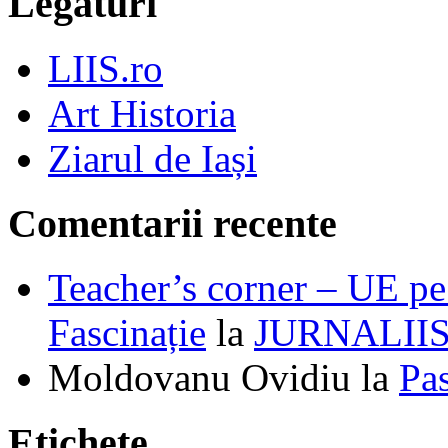
Legături
LIIS.ro
Art Historia
Ziarul de Iași
Comentarii recente
Teacher’s corner – UE pe 
Fascinație
la
JURNALII
Moldovanu Ovidiu
la
Pa
Etichete