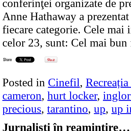
conferinţei organizate de pr
Anne Hathaway a prezentat li
fiecare categorie. Cele mai 
celor 23, sunt: Cel mai bun
Posted in
Cinefil
,
Recreația 
cameron
,
hurt locker
,
inglor
precious
,
tarantino
,
up
,
up i
Jurnalisti în reamintire…