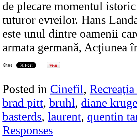
de plecare momentul istoric
tuturor evreilor. Hans Landa
este unul dintre oamenii car
armata germană, Acţiunea 
Posted in
Cinefil
,
Recreația 
brad pitt
,
bruhl
,
diane kruge
basterds
,
laurent
,
quentin ta
Responses