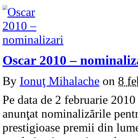
Oscar 2010 – nominaliz
By
Ionuţ Mihalache
on
8 f
Pe data de 2 februarie 201
anunţat nominalizările pentr
prestigioase premii din lum