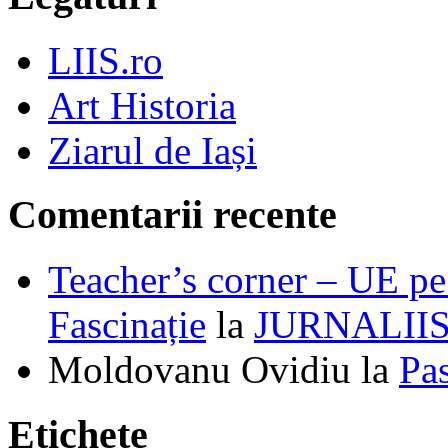
LIIS.ro
Art Historia
Ziarul de Iași
Comentarii recente
Teacher’s corner – UE pe 
Fascinație
la
JURNALII
Moldovanu Ovidiu
la
Pa
Etichete