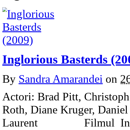
Inglorious Basterds (20
By
Sandra Amarandei
on
2
Actori: Brad Pitt, Christop
Roth, Diane Kruger, Daniel
Laurent Filmul Inglori