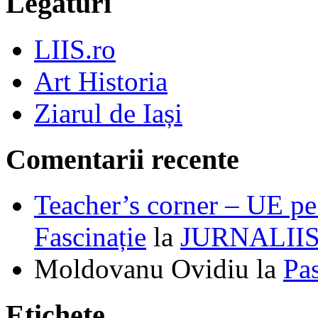
Legături
LIIS.ro
Art Historia
Ziarul de Iași
Comentarii recente
Teacher’s corner – UE pe 
Fascinație
la
JURNALII
Moldovanu Ovidiu
la
Pa
Etichete