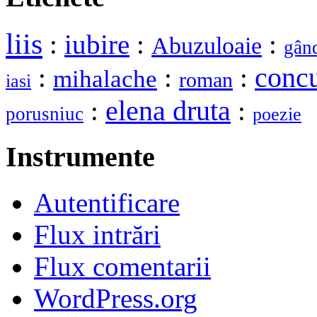
liis
:
iubire
:
:
Abuzuloaie
gân
:
:
:
conc
mihalache
roman
iasi
elena druta
:
:
porusniuc
poezie
Instrumente
Autentificare
Flux intrări
Flux comentarii
WordPress.org