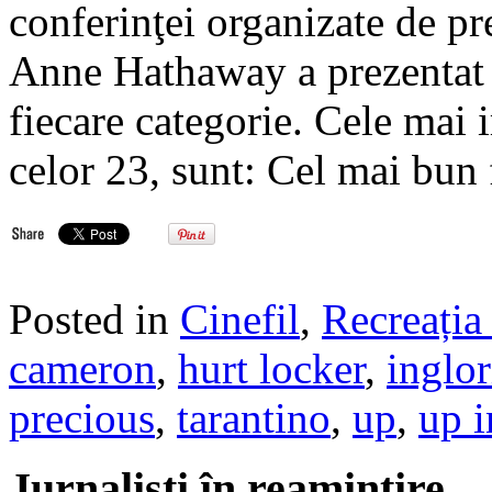
conferinţei organizate de pr
Anne Hathaway a prezentat li
fiecare categorie. Cele mai 
celor 23, sunt: Cel mai bun
Posted in
Cinefil
,
Recreația 
cameron
,
hurt locker
,
inglor
precious
,
tarantino
,
up
,
up i
Jurnalisti în reamintire…