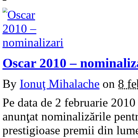
Oscar 2010 – nominaliz
By
Ionuţ Mihalache
on
8 f
Pe data de 2 februarie 201
anunţat nominalizările pentr
prestigioase premii din lum