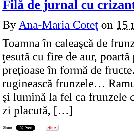
Filă de jurnal cu criz
By
Ana-Maria Coteţ
on
15 
Toamna în caleaşcă de frun
ţesută cu fire de aur, poart
preţioase în formă de fructe.
ruginească frunzele… Ramur
şi lumină la fel ca frunzele 
zi placută, […]