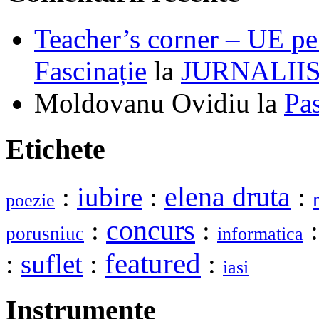
Teacher’s corner – UE pe 
Fascinație
la
JURNALII
Moldovanu Ovidiu
la
Pa
Etichete
elena druta
:
iubire
:
:
poezie
:
concurs
:
porusniuc
informatica
featured
:
suflet
:
:
iasi
Instrumente