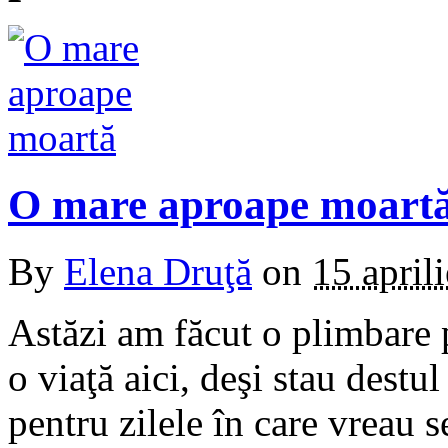
O mare aproape moart
By
Elena Druţă
on
15 april
Astăzi am făcut o plimbare 
o viaţă aici, deşi stau destu
pentru zilele în care vreau s