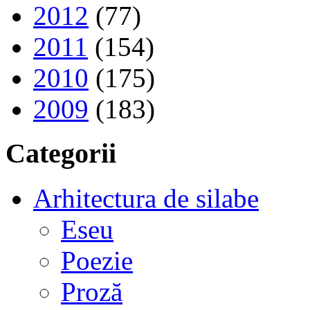
2012
(77)
2011
(154)
2010
(175)
2009
(183)
Categorii
Arhitectura de silabe
Eseu
Poezie
Proză