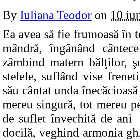
By
Iuliana Teodor
on
10 iu
Ea avea să fie frumoasă în t
mândră, îngânând cântece
zâmbind matern bălţilor, şo
stelele, suflând vise frene
său cântat unda înecăcioasă
mereu singură, tot mereu pe
de suflet învechită de ani
docilă, veghind armonia gh