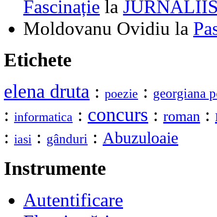
Fascinație
la
JURNALII
Moldovanu Ovidiu
la
Pa
Etichete
elena druta
:
:
georgiana p
poezie
:
:
concurs
:
:
roman
informatica
:
:
:
Abuzuloaie
gânduri
iasi
Instrumente
Autentificare