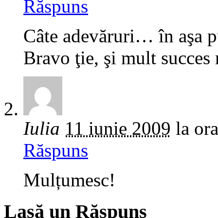
Răspuns
Câte adevăruri… în aşa 
Bravo ţie, şi mult succes
Iulia
11 iunie 2009
la or
Răspuns
Mulțumesc!
Lasă un Răspuns