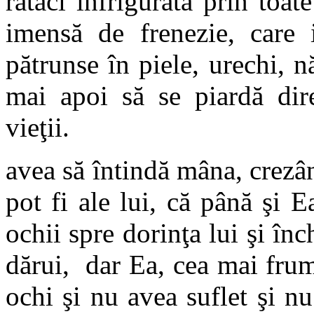
rătăci înfrigurată prin toat
imensă de frenezie, care 
pătrunse în piele, urechi, n
mai apoi să se piardă dir
vieţii.
avea să întindă mâna, crezân
pot fi ale lui, că până şi 
ochii spre dorinţa lui şi înc
dărui, dar Ea, cea mai frum
ochi şi nu avea suflet şi n