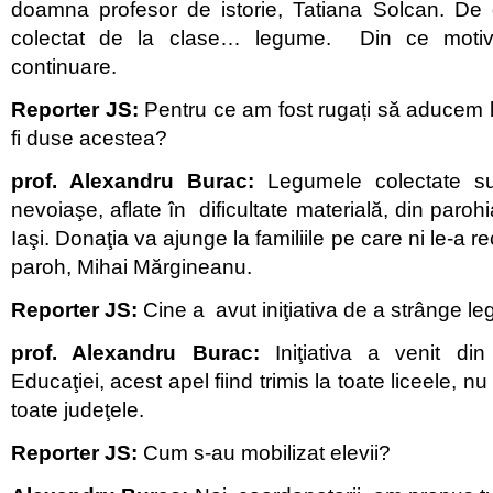
doamna profesor de istorie, Tatiana Solcan. De
colectat de la clase… legume. Din ce mot
continuare.
Reporter JS:
Pentru ce am fost rugați să aduce
fi duse acestea?
prof. Alexandru Burac:
Legumele colectate sun
nevoiaşe, aflate în dificultate materială, din paroh
Iaşi. Donaţia va ajunge la familiile pe care ni le-a 
paroh, Mihai Mărgineanu.
Reporter JS:
Cine a avut iniţiativa de a strânge l
prof. Alexandru Burac:
Iniţiativa a venit din 
Educaţiei, acest apel fiind trimis la toate liceele, nu 
toate judeţele.
Reporter JS:
Cum s-au mobilizat elevii?