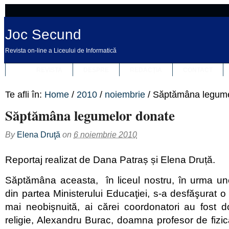
Joc Secund
Revista on-line a Liceului de Informatică
REVISTA
DESPRE
REDACȚIA
CONTACT
Te afli în:
Home
/
2010
/
noiembrie
/
Săptămâna legume
Săptămâna legumelor donate
By
Elena Druţă
on
6 noiembrie 2010
Reportaj realizat de Dana Patraș și Elena Druță.
Săptămâna aceasta, în liceul nostru, în urma une
din partea Ministerului Educaţiei, s-a desfăşurat o
mai neobişnuită, ai cărei coordonatori au fost 
religie, Alexandru Burac, doamna profesor de fizi