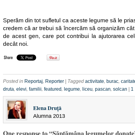
Sperăm din tot sufletul ca aceste legume să le prias
credem că ar trebui să încercăm să organizăm cât m
de acest gen, care pot contribui la ajutorarea celo
decât noi.
Posted in
Reportaj
,
Reporter
| Tagged
activitate
,
burac
,
caritat
druta
,
elevi
,
familii
,
featured
,
legume
,
liceu
,
pascan
,
solcan
|
1
Elena Druţă
Alumna 2013
One response to “Săptămâna legumelor donate