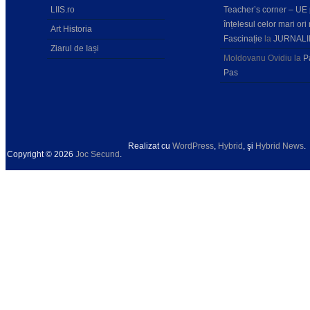
LIIS.ro
Teacher’s corner – UE
înțelesul celor mari ori 
Art Historia
Fascinație
la
JURNALI
Ziarul de Iași
Moldovanu Ovidiu
la
P
Pas
Realizat cu
WordPress
,
Hybrid
, şi
Hybrid News
.
Copyright © 2026
Joc Secund
.