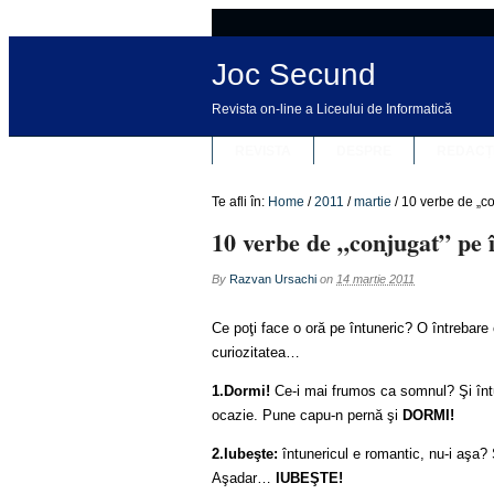
Joc Secund
Revista on-line a Liceului de Informatică
REVISTA
DESPRE
REDACȚ
Te afli în:
Home
/
2011
/
martie
/
10 verbe de „co
10 verbe de „conjugat” pe 
By
Razvan Ursachi
on
14 martie 2011
Ce poţi face o oră pe întuneric? O întrebare
curiozitatea…
1.Dormi!
Ce-i mai frumos ca somnul? Şi întu
ocazie. Pune capu-n pernă şi
DORMI!
2.Iubeşte:
întunericul e romantic, nu-i aşa? 
Aşadar…
IUBEŞTE!