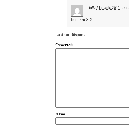
Iulia
21 martie 2011
la or
frummm:X:X
Lasă un Răspuns
Comentariu
Nume
*