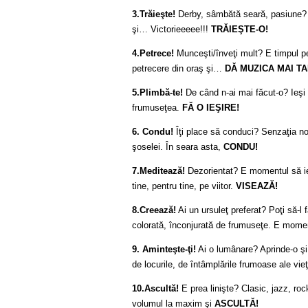
3.Trăieşte!
Derby, sâmbătă seară, pasiune? A
şi… Victorieeeee!!!
TRĂIEŞTE-O!
4.Petrece!
Munceşti/înveţi mult? E timpul per
petrecere din oraş şi…
DĂ MUZICA MAI TA
5.Plimbă-te!
De când n-ai mai făcut-o? Ieşi
frumuseţea.
FĂ O IEŞIRE!
6. Condu!
Îţi place să conduci? Senzaţia nop
şoselei. În seara asta,
CONDU!
7.Meditează!
Dezorientat? E momentul să iei
tine, pentru tine, pe viitor.
VISEAZĂ!
8.Creează!
Ai un ursuleţ preferat? Poţi să-l 
colorată, înconjurată de frumuseţe. E mome
9. Aminteşte-ţi!
Ai o lumânare? Aprinde-o şi
de locurile, de întâmplările frumoase ale vieţ
10.Ascultă!
E prea linişte? Clasic, jazz, r
volumul la maxim şi
ASCULTĂ!