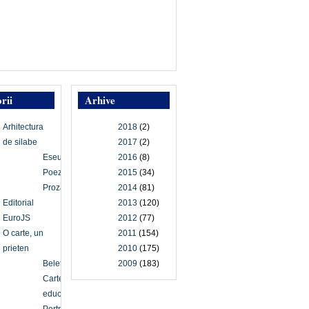
rii
Arhive
Arhitectura
2018
(2)
de silabe
2017
(2)
Eseu
2016
(8)
Poezie
2015
(34)
Proză
2014
(81)
Editorial
2013
(120)
EuroJS
2012
(77)
O carte, un
2011
(154)
prieten
2010
(175)
Beletristică
2009
(183)
Carte
educațională