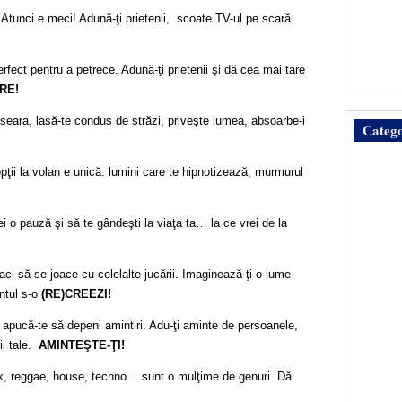
tunci e meci! Adună-ţi prietenii, scoate TV-ul pe scară
fect pentru a petrece. Adună-ţi prietenii şi dă cea mai tare
RE!
 seara, lasă-te condus de străzi, priveşte lumea, absoarbe-i
Catego
ţii la volan e unică: lumini care te hipnotizează, murmurul
 o pauză şi să te gândeşti la viaţa ta… la ce vrei de la
faci să se joace cu celelalte jucării. Imaginează-ţi o lume
ntul s-o
(RE)CREEZI!
 apucă-te să depeni amintiri. Adu-ţi aminte de persoanele,
ii tale.
AMINTEŞTE-ŢI!
ock, reggae, house, techno… sunt o mulţime de genuri. Dă