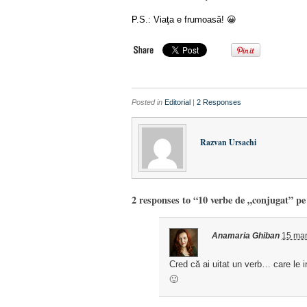
P.S.: Viaţa e frumoasă! 😀
Posted in
Editorial
|
2 Responses
Razvan Ursachi
2 responses to “10 verbe de „conjugat” pe
Anamaria Ghiban
15 mar
Cred că ai uitat un verb… care le
🙂