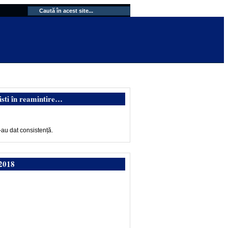
isti în reamintire…
-au dat consistență.
2018