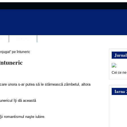
IA
CONTACT
njugat” pe întuneric
Jurnal
întuneric
Cei ce ne
 care unora s-ar putea să le stârnească zâmbetul, altora
Iarna 
nericul îţi dă această
Şi romantismul naşte iubire.