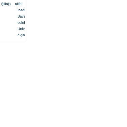
Ştiinţa… altfel
Inedit
Savanți
celebri
Univers
digital