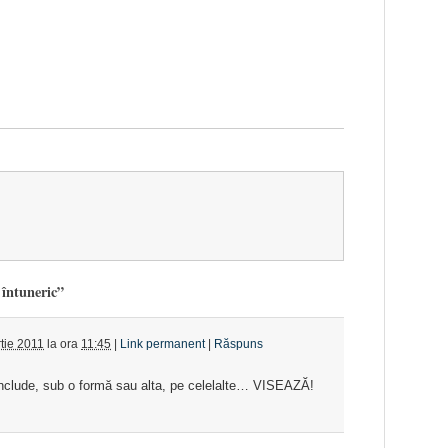
 întuneric”
tie 2011
la ora
11:45
|
Link permanent
|
Răspuns
 include, sub o formă sau alta, pe celelalte… VISEAZĂ!