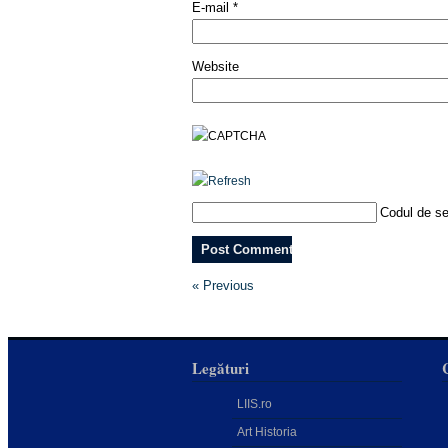
E-mail
*
Website
Codul de se
« Previous
Legături
LIIS.ro
Art Historia