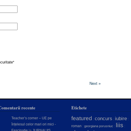
curitate
*
Next »
Comentarii recente
Etichete
featured
concurs
iubire
Teacher’s corner – UE pe
:
:
:
liis
înțelesul celor mari ori mici -
roman
:
:
:
georgiana porusniuc
Fascinație
la
JURNALIIS