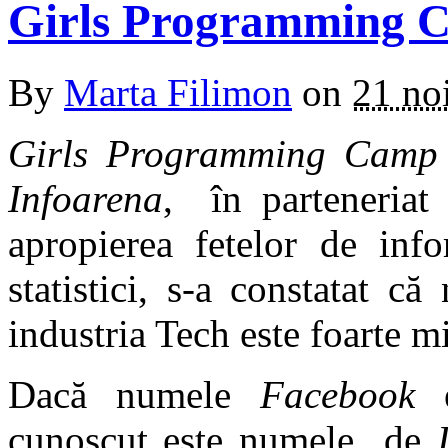
Girls Programming 
By
Marta Filimon
on
21 no
Girls Programming Camp
Infoarena
, în parteneria
apropierea fetelor de info
statistici, s-a constatat c
industria Tech este foarte m
Dacă numele
Facebook
e
cunoscut este numele de