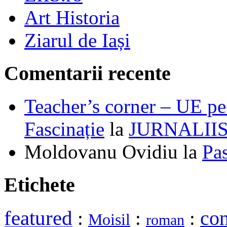
Art Historia
Ziarul de Iași
Comentarii recente
Teacher’s corner – UE pe 
Fascinație
la
JURNALII
Moldovanu Ovidiu
la
Pa
Etichete
featured
:
:
:
co
Moisil
roman