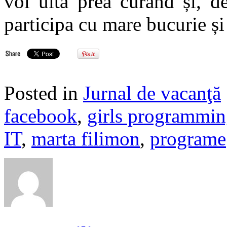
voi uita prea curând și, de
participa cu mare bucurie și 
Posted in
Jurnal de vacanţă
facebook
,
girls programmi
IT
,
marta filimon
,
programe