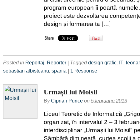
program european îi poartă numele.
proiect este dezvoltarea competențe
design și formarea ta […]
Posted in
Reportaj
,
Reporter
| Tagged
design grafic
,
IT
,
leona
sebastian albisteanu
,
spania
|
1 Response
Urmașii lui Moisil
By
Ciprian Purice
on
5 februarie 2013
Liceul Teoretic de Informatică „Grigor
organizat, în intervalul 2 – 3 februar
interdisciplinar „Urmașii lui Moisil“ p
Sâmbătă dimineaţă, curtea şcolii a 