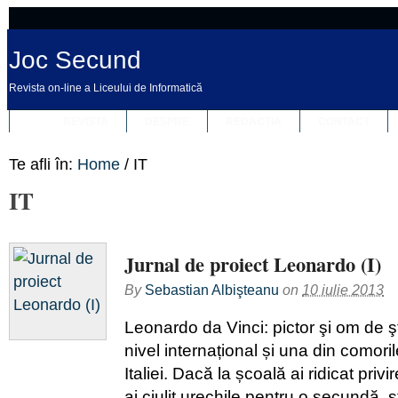
Joc Secund
Revista on-line a Liceului de Informatică
REVISTA
DESPRE
REDACȚIA
CONTACT
Te afli în:
Home
/
IT
IT
Jurnal de proiect Leonardo (I)
By
Sebastian Albişteanu
on
10 iulie 2013
Leonardo da Vinci: pictor şi om de ş
nivel internațional și una din comori
Italiei. Dacă la școală ai ridicat priv
ai ciulit urechile pentru o secundă, ș