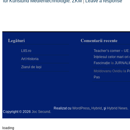
fur Kunstund Medientechnologie
,
ZKM
|
Leave a response
Legături
Comentarii recente
LIIS.ro
Teacher’s corner – UE
înțelesul celor mari ori 
Art Historia
Fascinație
la
JURNALI
Ziarul de Iași
Moldovanu Ovidiu
la
P
Pas
Realizat cu
WordPress
,
Hybrid
, şi
Hybrid News
.
Copyright © 2026
Joc Secund
.
loading