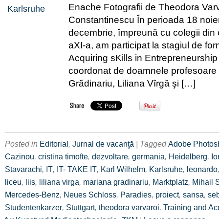
Enache Fotografii de Theodora Varv
Constantinescu În perioada 18 noie
decembrie, împreună cu colegii din c
aXI-a, am participat la stagiul de fo
Acquiring sKills in Entrepreneurship
coordonat de doamnele profesoare
Grădinariu, Liliana Vîrgă şi […]
Posted in
Editorial
,
Jurnal de vacanţă
| Tagged
Adobe Photos
Cazinou
,
cristina timofte
,
dezvoltare
,
germania
,
Heidelberg
,
Io
Stavarachi
,
IT
,
IT- TAKE IT
,
Karl Wilhelm
,
Karlsruhe
,
leonardo
liceu
,
liis
,
liliana virga
,
mariana gradinariu
,
Marktplatz
,
Mihail 
Mercedes-Benz
,
Neues Schloss
,
Paradies
,
proiect
,
sansa
,
se
Studentenkarzer
,
Stuttgart
,
theodora varvaroi
,
Training and Acq