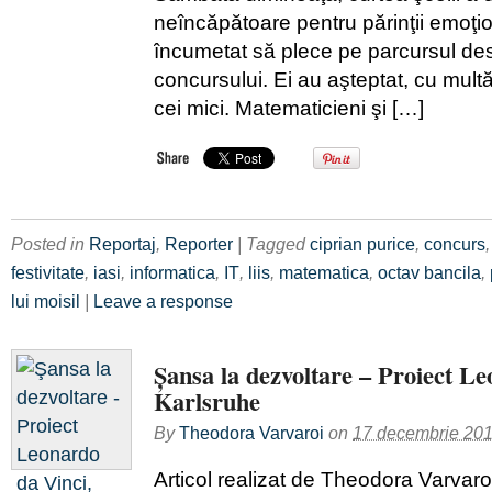
neîncăpătoare pentru părinţii emoţio
încumetat să plece pe parcursul des
concursului. Ei au aşteptat, cu mult
cei mici. Matematicieni şi […]
Posted in
Reportaj
,
Reporter
| Tagged
ciprian purice
,
concurs
festivitate
,
iasi
,
informatica
,
IT
,
liis
,
matematica
,
octav bancila
,
lui moisil
|
Leave a response
Şansa la dezvoltare – Proiect Le
Karlsruhe
By
Theodora Varvaroi
on
17 decembrie 20
Articol realizat de Theodora Varvaro