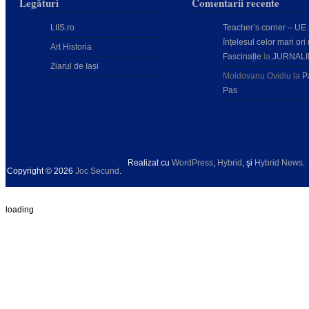
Legături
Comentarii recente
LIIS.ro
Teacher’s corner – UE
înțelesul celor mari ori 
Art Historia
Fascinație
la
JURNALI
Ziarul de Iași
Moldovanu Ovidiu
la
P
Pas
Realizat cu
WordPress
,
Hybrid
, şi
Hybrid News
.
Copyright © 2026
Joc Secund
.
loading