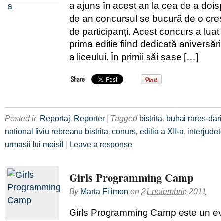
a ajuns în acest an la cea de a dois
de an concursul se bucură de o cre
de participanți. Acest concurs a luat 
prima ediție fiind dedicată aniversări
a liceului. În primii săi șase […]
Posted in
Reportaj
,
Reporter
| Tagged
bistrita
,
buhai rares-dar
national liviu rebreanu bistrita
,
conurs
,
editia a XII-a
,
interjude
urmasii lui moisil
|
Leave a response
Girls Programming Camp
By
Marta Filimon
on
21 noiembrie 2011
Girls Programming Camp este un ev