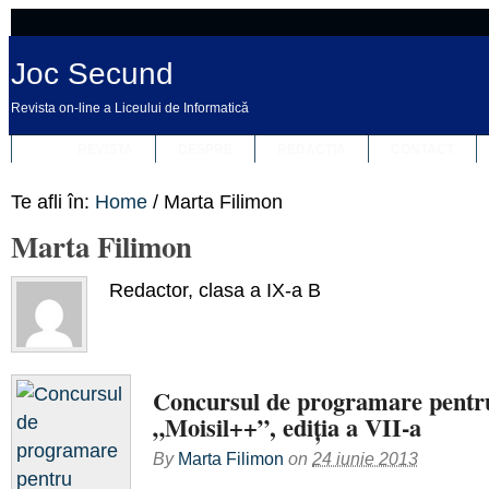
Joc Secund
Revista on-line a Liceului de Informatică
REVISTA
DESPRE
REDACȚIA
CONTACT
Te afli în:
Home
/
Marta Filimon
Marta Filimon
Redactor, clasa a IX-a B
Concursul de programare pentr
„Moisil++”, ediția a VII-a
By
Marta Filimon
on
24 iunie 2013