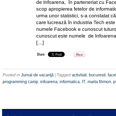
de Infoarena, în parteneriat cu Fac
scop apropierea fetelor de informatic
urma unor statistici, s-a constatat c
care lucrează în industria Tech este
numele Facebook e cunoscut tuturor
cunoscut este numele de Infoarena.
[…]
Posted in
Jurnal de vacanţă
| Tagged
activitati
,
bucuresti
,
fac
programming camp
,
infoarena
,
informatica
,
IT
,
marta filimon
,
p