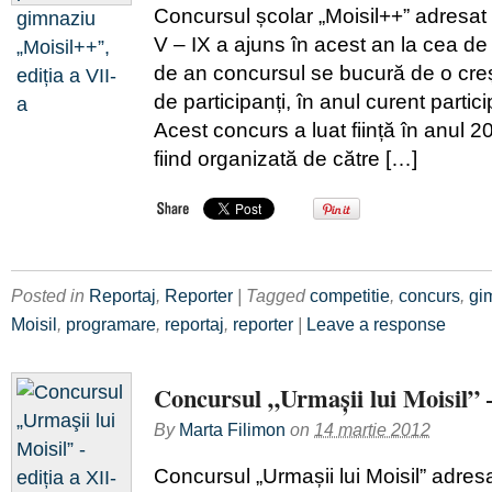
Concursul școlar „Moisil++” adresat e
V – IX a ajuns în acest an la cea de
de an concursul se bucură de o cre
de participanți, în anul curent partic
Acest concurs a luat ființă în anul 2
fiind organizată de către […]
Posted in
Reportaj
,
Reporter
| Tagged
competitie
,
concurs
,
gi
Moisil
,
programare
,
reportaj
,
reporter
|
Leave a response
Concursul „Urmaşii lui Moisil” –
By
Marta Filimon
on
14 martie 2012
Concursul „Urmașii lui Moisil” adresa