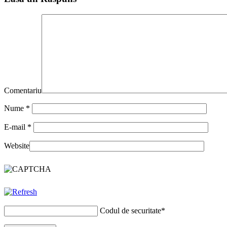
Comentariu
Nume
*
E-mail
*
Website
Codul de securitate
*