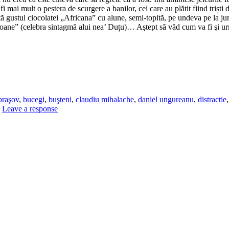
fi mai mult o peștera de scurgere a banilor, cei care au plătit fiind triș
 gustul ciocolatei „Africana” cu alune, semi-topită, pe undeva pe la ju
ne” (celebra sintagmă alui nea’ Duțu)… Aştept să văd cum va fi şi urm
braşov
,
bucegi
,
buşteni
,
claudiu mihalache
,
daniel ungureanu
,
distractie
|
Leave a response