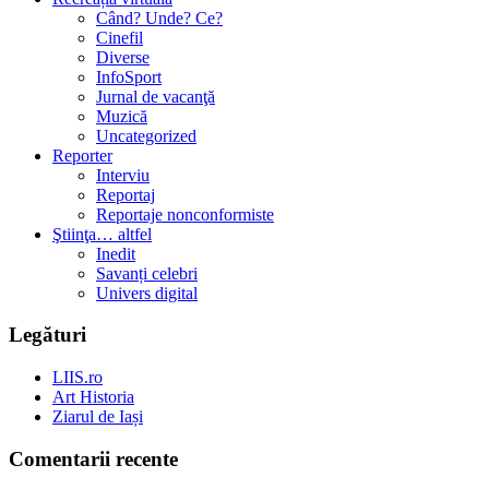
Când? Unde? Ce?
Cinefil
Diverse
InfoSport
Jurnal de vacanţă
Muzică
Uncategorized
Reporter
Interviu
Reportaj
Reportaje nonconformiste
Ştiinţa… altfel
Inedit
Savanți celebri
Univers digital
Legături
LIIS.ro
Art Historia
Ziarul de Iași
Comentarii recente