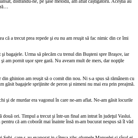
sat, distrându-ne, pe şase melodii, am aflat câștigătorii. Aceștia au
eară…
ea că a trecut prea repede şi eu nu am reuşit să fac nimic din ce îmi
şi bagajele. Urma să plecăm cu trenul din Buşteni spre Braşov, iar
ă şi am pornit uşor spre gară. Nu aveam mult de mers, dar nopţile
dar din ghinion am reuşit să o comit din nou. Ni s-a spus să rămânem cu
găsit bagajele sprijinite de peron şi nimeni nu mai era prin preajmă.
vechi şi de murdar era vagonul în care ne-am aflat. Ne-am găsit locurile
două ori. Timpul a trecut şi într-un final am intrat în judeţul Vaslui.
um pentru că am coborât mai înainte însă m-am bucurat nespus să îl văd
lui Sebi, care s-au evaporat in câteva zile; glumele Manuelei și râsul ei