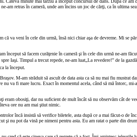
ni. Câteva minute mai târziu a început concursul de dans. După ce am dan
ze ne-am retras în cameră, unde am încins un joc de cărţi, ca în ultima s
am că va veni în cele din urmă, însă nici chiar aşa de devreme. Mi se păr
 început să facem curăţenie în cameră şi în cele din urmă ne-am făcut 
ă spre Iaşi. Timpul a trecut repede, ne-am luat„La revedere!” de la gazd
ca la început.
a Braşov. M-am străduit să ascult de data asta ca să nu mai fiu mustrat 
nu va fi mare lucru. Exact în momentul acela, când să mă întorc, mi-am 
, toţi eram obosiţi, dar nu suficient de mult încât să nu observăm cât de 
âteva ore nu am mai ştiut nimic.
olor încă insistă să verifice biletele, asta după ce a mai făcut-o de încă 
cut şi nu pot da vină pe nimeni pentru asta. Eu am ratat o parte din dr
i nu cred că este cineva care să regrete că a fost. Îmi amintesc jeleurile 