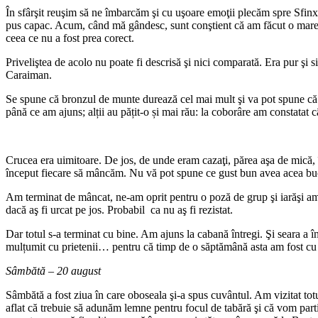
În sfârşit reuşim să ne îmbarcăm şi cu uşoare emoţii plecăm spre Sfinx
pus capac. Acum, când mă gândesc, sunt conştient că am făcut o mare g
ceea ce nu a fost prea corect.
Priveliştea de acolo nu poate fi descrisă şi nici comparată. Era pur 
Caraiman.
Se spune că bronzul de munte durează cel mai mult şi va pot spune că..
până ce am ajuns; alții au pățit-o și mai rău: la coborâre am constatat c
Crucea era uimitoare. De jos, de unde eram cazaţi, părea aşa de mică, î
început fiecare să mâncăm. Nu vă pot spune ce gust bun avea acea bu
Am terminat de mâncat, ne-am oprit pentru o poză de grup şi iarăşi am
dacă aş fi urcat pe jos. Probabil ca nu aş fi rezistat.
Dar totul s-a terminat cu bine. Am ajuns la cabană întregi. Şi sear
mulțumit cu prietenii… pentru că timp de o săptămână asta am fost cu t
Sâmbătă – 20 august
Sâmbătă a fost ziua în care oboseala şi-a spus cuvântul. Am vizitat tot
aflat că trebuie să adunăm lemne pentru focul de tabără şi că vom part