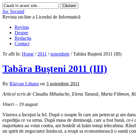
Joc Secund
Revista on-line a Liceului de Informatică
Revista
Despre
Redacția
Contact
Te afli în:
Home
/
2011
/
noiembrie
/
Tabăra Buşteni 2011 (III)
Tabăra Buşteni 2011 (III)
By
Răzvan Litianu
on
3 noiembrie 2011
Articol scris de Claudiu Mihalache, Elena Tanasă, Marta Filimon, R
Vineri – 19 august
Vinerea a început la fel. După o noapte în care am petrecut şi am dan
expediţia ce va urma. După masa de dimineaţă, care a fost bună, ce-i d
majoritatea au votat contra, am hotărât să luăm totuşi telecabina. Rând
un spirit de negociator înnăscut, a reuşit sa economisească o sumă con