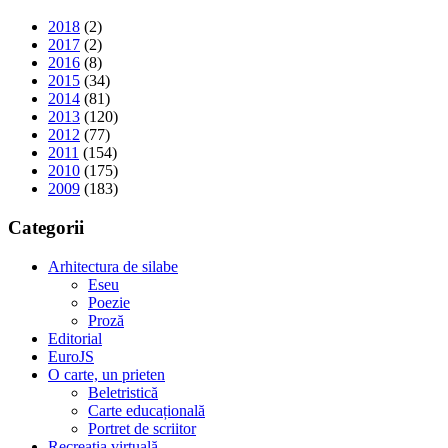
2018
(2)
2017
(2)
2016
(8)
2015
(34)
2014
(81)
2013
(120)
2012
(77)
2011
(154)
2010
(175)
2009
(183)
Categorii
Arhitectura de silabe
Eseu
Poezie
Proză
Editorial
EuroJS
O carte, un prieten
Beletristică
Carte educațională
Portret de scriitor
Recreația virtuală