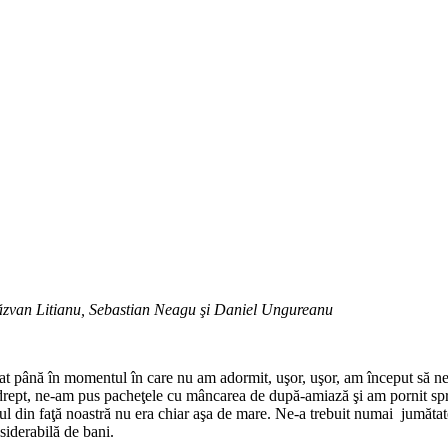
ăzvan Litianu, Sebastian Neagu şi Daniel Ungureanu
sat până în momentul în care nu am adormit, uşor, uşor, am început să 
rept, ne-am pus pacheţele cu mâncarea de după-amiază şi am pornit spre 
ul din faţă noastră nu era chiar aşa de mare. Ne-a trebuit numai jumătat
siderabilă de bani.