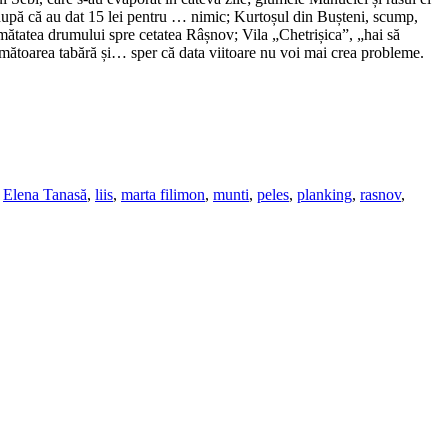
ti după că au dat 15 lei pentru … nimic; Kurtoșul din Bușteni, scump,
mătatea drumului spre cetatea Râșnov; Vila „Chetrișica”, „hai să
ătoarea tabără și… sper că data viitoare nu voi mai crea probleme.
,
Elena Tanasă
,
liis
,
marta filimon
,
munti
,
peles
,
planking
,
rasnov
,