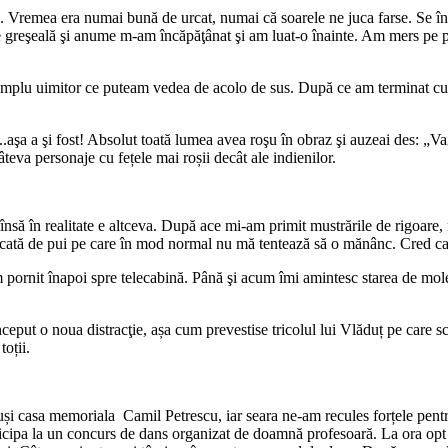
. Vremea era numai bună de urcat, numai că soarele ne juca farse. Se în
reşeală şi anume m-am încăpăţânat şi am luat-o înainte. Am mers pe pri
şi simplu uimitor ce puteam vedea de acolo de sus. După ce am terminat
aşa a şi fost! Absolut toată lumea avea roşu în obraz şi auzeai des: „Va
âteva personaje cu fețele mai roșii decât ale indienilor.
nsă în realitate e altceva. După ace mi-am primit mustrările de rigoare, n
cată de pui pe care în mod normal nu mă tentează să o mănânc. Cred c
 pornit înapoi spre telecabină. Până şi acum îmi amintesc starea de mol
a a început o noua distracţie, așa cum prevestise tricolul lui Vlădu
oții.
uși casa memoriala Camil Petrescu, iar seara ne-am recules forțele pentr
icipa la un concurs de dans organizat de doamnă profesoară. La ora opt a