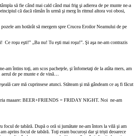
tâmpla să fie când mai cald când mai frig şi adierea de pe munte ne-a
ncipiul că dacă rămân în urmă şi merg în ritmul altora voi obosi,
 cu pozele am hotărât să mergem spre Crucea Eroilor Neamului de pe
i! Ce roşu eşti!” „Ba nu! Tu eşti mai roşu!”. Şi aşa ne-am contrazis
e-am întins toţi, am scos pacheţele, şi înfometaţi de la atâta mers, am
a aerul de pe munte e de vină…
eşeală care mă cuprinsese atunci. Stăteam şi mă gândeam ce aş fi făcut
ț pe care scria maaare: BEER+FRIENDS = FRIDAY NIGHT. Noi ne-am
u focul de tabără. După o oră si jumătate ne-am întors la vilă şi am
m aprins focul de tabără. Toţi eram bucuroși dar şi triști deoarece