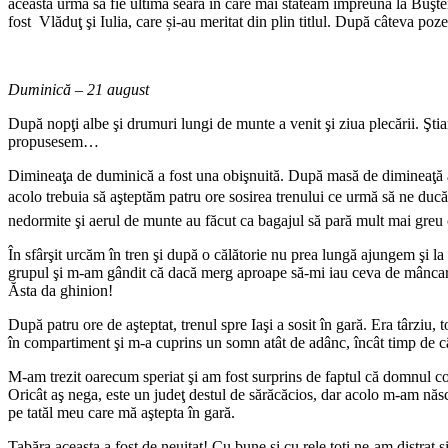
aceasta urma să fie ultima seară în care mai stăteam împreună la Buşte
fost Vlăduţ şi Iulia, care și-au meritat din plin titlul. După câteva po
Duminică – 21 august
După nopţi albe şi drumuri lungi de munte a venit şi ziua plecării. Şti
propusesem…
Dimineaţa de duminică a fost una obişnuită. După masă de dimineaţă am
acolo trebuia să aşteptăm patru ore sosirea trenului ce urmă să ne duc
nedormite şi aerul de munte au făcut ca bagajul să pară mult mai greu 
În sfârşit urcăm în tren şi după o călătorie nu prea lungă ajungem şi l
grupul şi m-am gândit că dacă merg aproape să-mi iau ceva de mâncare 
Ăsta da ghinion!
După patru ore de aşteptat, trenul spre Iaşi a sosit în gară. Era târziu
în compartiment şi m-a cuprins un somn atât de adânc, încât timp de c
M-am trezit oarecum speriat şi am fost surprins de faptul că domnul contr
Oricât aş nega, este un judeţ destul de sărăcăcios, dar acolo m-am năs
pe tatăl meu care mă aştepta în gară.
Tabăra aceasta a fost de neuitat! Cu bune şi cu rele toţi ne-am distrat ş