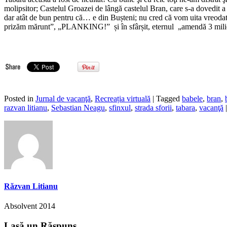
molipsitor; Castelul Groazei de lângă castelul Bran, care s-a dovedit a 
dar atât de bun pentru că… e din Bușteni; nu cred că vom uita vreodată
prizăm mărunt”, „PLANKING!” și în sfârșit, eternul „amendă 3 milioa
Posted in
Jurnal de vacanţă
,
Recreația virtuală
| Tagged
babele
,
bran
,
razvan litianu
,
Sebastian Neagu
,
sfinxul
,
strada sforii
,
tabara
,
vacanţă
Răzvan Litianu
Absolvent 2014
Lasă un Răspuns