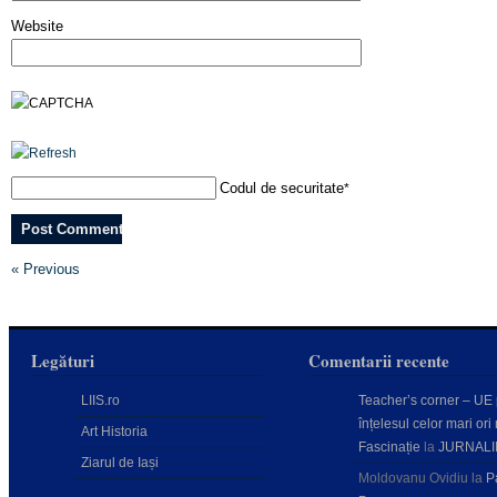
Website
Codul de securitate
*
« Previous
Legături
Comentarii recente
LIIS.ro
Teacher’s corner – UE
înțelesul celor mari ori 
Art Historia
Fascinație
la
JURNALI
Ziarul de Iași
Moldovanu Ovidiu
la
P