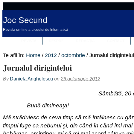
Joc Secund
Revista on-line a Liceului de Informatică
REVISTA
DESPRE
REDACȚIA
CONTACT
Te afli în:
Home
/
2012
/
octombrie
/
Jurnalul dirigintelui
Jurnalul dirigintelui
By
Daniela Anghelescu
on
26 octombrie 2012
Sâmbătă, 20 o
Bună dimineaţa!
Mă străduiesc de ceva timp să mă întâlnesc cu gân
timpul fuge ca nebunul şi, din când în când îmi mai
bobârnac, amintindu-mi să-mi mai acord câteva mi