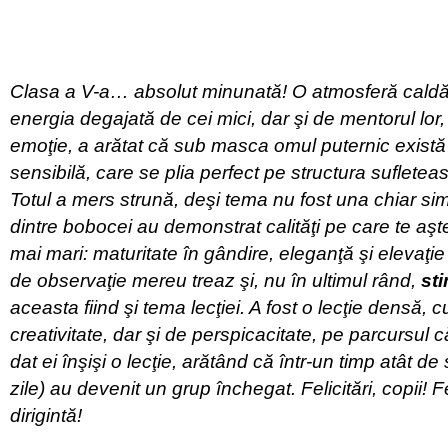
Clasa a V-a… absolut minunată! O atmosferă caldă,
energia degajată de cei mici, dar şi de mentorul lor,
emoţie, a arătat că sub masca omul puternic exist
sensibilă, care se plia perfect pe structura sufleteas
Totul a mers strună, deşi tema nu fost una chiar sim
dintre bobocei au demonstrat calităţi pe care te aştep
mai mari: maturitate în gândire, eleganţă şi elevaţie 
de observaţie mereu treaz şi, nu în ultimul rând,
st
aceasta fiind şi tema lecţiei. A fost o lecţie densă, c
creativitate, dar şi de perspicacitate, pe parcursul c
dat ei înşişi o lecţie, arătând că într-un timp atât de
zile) au devenit un grup închegat. Felicitări, copii! 
dirigintă!