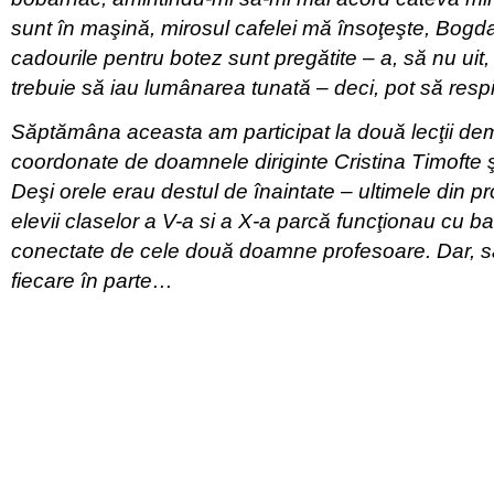
sunt în maşină, mirosul cafelei mă însoţeşte, Bog
cadourile pentru botez sunt pregătite – a, să nu uit,
trebuie să iau lumânarea tunată – deci, pot să respi
Săptămâna aceasta am participat la două lecţii dem
coordonate de doamnele diriginte Cristina Timofte 
Deşi orele erau destul de înaintate – ultimele din p
elevii claselor a V-a si a X-a parcă funcţionau cu bat
conectate de cele două doamne profesoare. Dar, s
fiecare în parte…