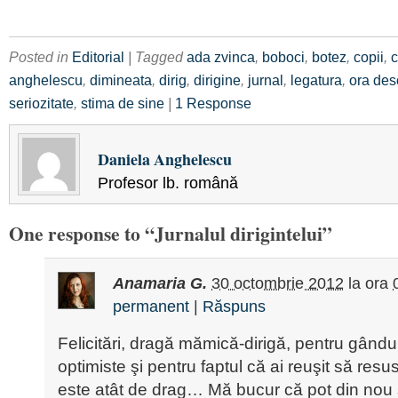
Posted in
Editorial
| Tagged
ada zvinca
,
boboci
,
botez
,
copii
,
c
anghelescu
,
dimineata
,
dirig
,
dirigine
,
jurnal
,
legatura
,
ora des
seriozitate
,
stima de sine
|
1 Response
Daniela Anghelescu
Profesor lb. română
One response to “Jurnalul dirigintelui”
Anamaria G.
30 octombrie 2012
la ora
permanent
|
Răspuns
Felicitări, dragă mămică-dirigă, pentru gându
optimiste şi pentru faptul că ai reuşit să resu
este atât de drag… Mă bucur că pot din nou