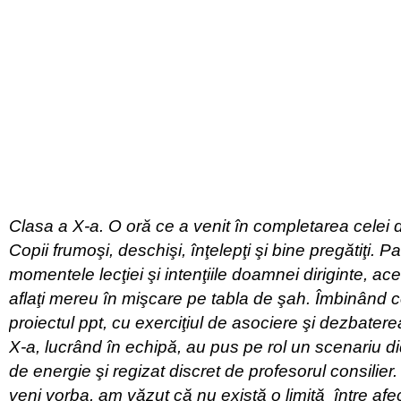
Clasa a X-a. O oră ce a venit în completarea celei d
Copii frumoşi, deschişi, înţelepţi şi bine pregătiţi. 
momentele lecţiei şi intenţiile doamnei diriginte, aceş
aflaţi mereu în mişcare pe tabla de şah. Îmbinând 
proiectul ppt, cu exerciţiul de asociere şi dezbatere
X-a, lucrând în echipă, au pus pe rol un scenariu did
de energie şi regizat discret de profesorul consilier. 
veni vorba, am văzut că nu există o limită între afe