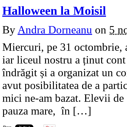
Halloween la Moisil
By
Andra Dorneanu
on
5 n
Miercuri, pe 31 octombrie, 
iar liceul nostru a ținut co
îndrăgit și a organizat un c
avut posibilitatea de a partic
mici ne-am bazat. Elevii de 
pauza mare, în […]