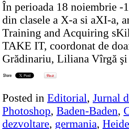
În perioada 18 noiembrie -1
din clasele a X-a si aXI-a, a
Training and Acquiring sKil
TAKE IT, coordonat de doa
Grădinariu, Liliana Vîrgă ş
Posted in
Editorial
,
Jurnal 
Photoshop
,
Baden-Baden
,
C
dezvoltare
,
germania
,
Heide