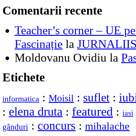
Comentarii recente
Teacher’s corner – UE pe 
Fascinație
la
JURNALII
Moldovanu Ovidiu
la
Pa
Etichete
:
:
suflet
:
iub
Moisil
informatica
elena druta
featured
:
:
:
iasi
:
concurs
:
mihalache
gânduri