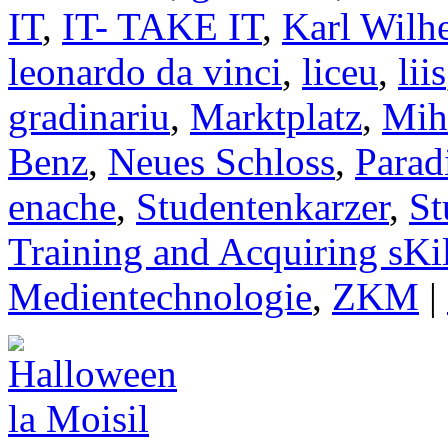
IT
,
IT- TAKE IT
,
Karl Wilh
leonardo da vinci
,
liceu
,
liis
gradinariu
,
Marktplatz
,
Mih
Benz
,
Neues Schloss
,
Parad
enache
,
Studentenkarzer
,
St
Training and Acquiring sKil
Medientechnologie
,
ZKM
|