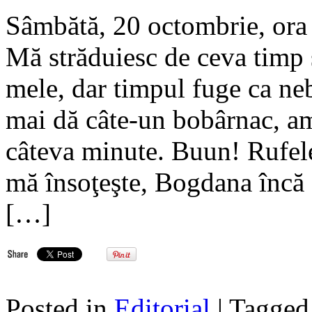
Sâmbătă, 20 octombrie
Mă străduiesc de ceva timp 
mele, dar timpul fuge ca ne
mai dă câte-un bobârnac, a
câteva minute. Buun! Rufele
mă însoţeşte, Bogdana încă 
[…]
Posted in
Editorial
| Tagge