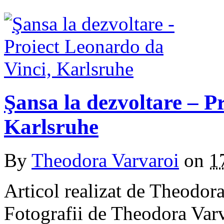
Şansa la dezvoltare – P
Karlsruhe
By
Theodora Varvaroi
on
1
Articol realizat de Theodor
Fotografii de Theodora Varv